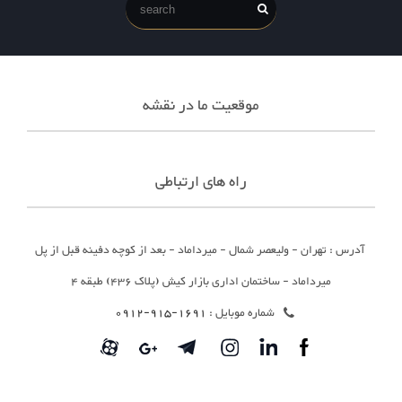
موقعیت ما در نقشه
راه های ارتباطی
آدرس : تهران - ولیعصر شمال - میرداماد - بعد از کوچه دفینه قبل از پل
میرداماد - ساختمان اداری بازار کیش (پلاک 436) طبقه 4
شماره موبایل :
1691-915-0912