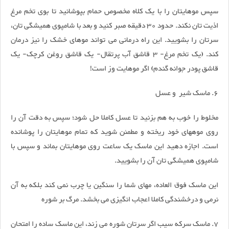
سپس موهایتان را با یک کلاه مخصوص حمام بپوشانید تا بوی تخم مرغ
اذیت تان نکند. حدود 30 دقیقه صبر کنید و بعد با شامپوی همیشگی تان،
سرتان را بشویید. این راه درمانی می تواند موهای خشک را نیز درمان
کند. (یک تخم مرغ- 3 قاشق آب پرتقال- یک قاشق روغن کرچک- یک
قاشق پودر جوانه گندم) اگر موهایت وز است!
6. ماسک شیر و عسل
مخلوط را خوب به هم بزنید تا عسل کاملا حل شود؛ سپس به دقت آن را
روی موههای خود ریخته و مطمئن شوید که تمام موهایتان را پوشانده
است. اجازه دهید این ماسک یک ساعت روی موهایتان بماند و سپس با
شامپوی همیشگی تان آن را بشویید.
این ماسک فوق العاده، مهای شما را سنگین یا چرب نمی کند بلکه به آن
نرمی و درخشندگی کاملا اعجاب انگیزی می بخشد. مرگ بر شوره
7. ماسک سرکه سیب اگر سرتان شوره می زند، این ماسک ساده را امتحان