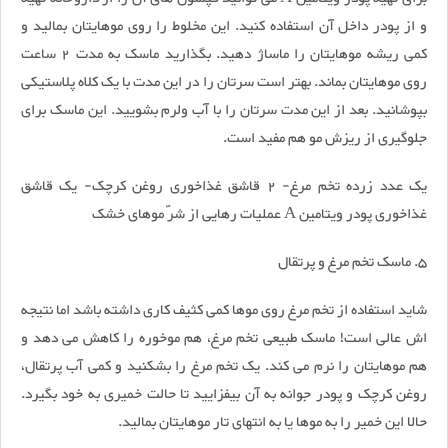
و از پودر داخل آن استفاده کنید. این مخلوط را روی موهایتان بمالید و
کمی ریشه موهایتان را ماساژ دهید. بگذارید ماسک به مدت 2 ساعت
روی موهایتان بماند. بهتر است سرتان را در این مدت با یک کلاه پلاستیکی
بپوشانید. بعد از این مدت سرتان را با آب ولرم بشویید. این ماسک برای
جلوگیری از ریزش مو هم مفید است.
یک عدد زرده تخم مرغ- 2 قاشق غذاخوری روغن کرچک- یک قاشق
غذاخوری پودر ویتامین A عملیات رهایی از شرّ موهای خشک
5. ماسک تخم مرغ و پرتقال
شاید استفاده از تخم مرغ روی موها کمی کثیف کاری داشته باشد اما نتیجه
اش عالی است! ماسک طبیعی تخم مرغ، هم موخوره را کاهش می دهد و
هم موهایتان را نرم می کند. یک تخم مرغ را بشکنید و کمی آب پرتقال،
روغن کرچک و پودر جوانه به آن بیفزایید تا حالت خمیری به خود بگیرد.
حالا این خمیر را به موها یا به انتهای تار موهایتان بمالید.