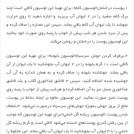
1.پوست درخشان(لوسيون كلم(: براي تهيه اين لوسيون كافي است چند
برگ كلم سفيد را در 2 ليوان آب بريزيد و اجازه دهيد تا روي حرارت
بجوشد تا يك ليوان آب كلم باقي بماند. سپس اين عصاره را صاف كرده و
پس از سرد شدن هر شب پيش از خواب با پنبه روي صورت خود بماليد
اين لوسيون پوست را درخشان و روشن مي‌كند.
2.برطرف كردن جوش سرسياه(لوسيون بابونه(: براي تهيه اين لوسيون
كافي است 10 گرم بابونه را در 2 ليوان آب بجوشانيد تا يك ليوان از آن
باقي بماند. جوشانده بابونه را صاف كرده و به همان اندازه به آن آب
جوشيده شده اضافه كنيد. سپس 3 قاشق غذاخوري گلاب و يك قاشق
غذاخوري عسل نيز به آن اضافه كرده و هرشب پيش از خواب با پنبه روي
پوست تميز صورت بماليد. اين لوسيون علاوه بر ايجاد نشاط در پوست،
مانع از بروز جوش به‌ويژه جوش‌هاي سرسياه درصورت مي‌شود. 3.شفاف
شدن پوست (لوسيون ريشه گل ختمي(:براي تهيه اين لوسيون كه موجب
از بين رفتن كدري پوست‌هاي خسته مي‌شود كافي است 5 گرم ريشه گل
ختمي را با 3 ليوان آب بجوشانيد تا يك ليوان آب باقي بماند. اين مخلوط را