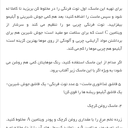
برای تهیه این ماسک، اول توت فرنگی را در مخلوط کن بریزید تا کاملا له
شود و سپس ماست را اضافه کنید؛ بعد هم کمی جوش شیرینی و آبلیمو
بیفزایید. توت فرنگی چربی مو را تنظیم می کند و سرشار از
ویتامین C است که برای سلامت مو مفید است؛ جوش شیرین هم برای
برداشتن مواد آرایشی، چربی و آلودگی از روی موها بهترین گزینه است؛
آبلیمو هم چربی موها را کم می کند.
اگر مدام از این ماسک استفاده کنید، رنگ موهایتان کمی هم روشن می
شود؛ به ویژه اگر با این ماسک زیر آفتاب برود.
5 قاشق غذاخوری ماست- 5 عدد توت فرنگی- یک قاشق جوش شیرین-
یک قاشق آبلیمو ریشه ها را قوی کن!
4. ماسک روغن کرچک
زرده تخم مرغ را با مقداری روغن کرچک و پودر ویتامین A مخلوط کنید.
برای تهیه پودر ویتامین A می توانید کپسول های آن را از داروخانه تهیه