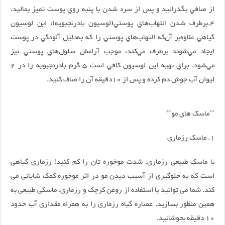
از صافي بگذرانيد و پس از سرد شدن با پنبه روي پوست تميز بماليد.
4.برطرف شدن التهاب‌هاي پوستي(لوسيون بادرنجبويه(: اين لوسيون
گياهي علاوه‌بر آن‌كه التهاب‌هاي پوستي را كه به‌دليل آلودگي در پوست
ايجاد مي‌شوند برطرف مي‌كند، موجب آرامش سلول‌هاي پوستي نيز
مي‌شود. براي تهيه اين لوسيون كافي است 5 گرم بادرنجبويه را در 2
ليوان آب جوش دم كرده و پس از 10‌دقيقه آن را صاف كنيد.
**ماسک های مو**
1. ماسک رزماری
با ماسک طبیعی رزماری، شدت موخوره تان را کم کنید! رزماری گیاهی
است که به جلوگیری از آسیب دیدن مو در اثر موخوره کمک شایانی می
کند. شما می توانید با استفاده از روغن کرچک و رزماری، ماسکی طبیعی به
همین منظور بسازید. عصاره گیاه رزماری را به همراه مقداری آب حدود
10 دقیقه بجوشانید.