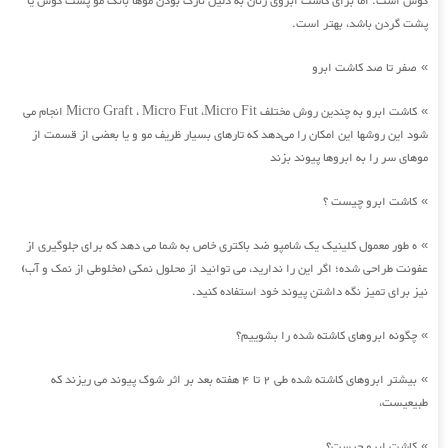
گوش است. اما برای کاشت ابروی زنان به دلیل نازک بودن موها بانک مو پشت گوش یا
پشت گردن باشد، بهتر است.
صفر تا صد کاشت ابرو
»
کاشت ابرو به چندین روش مختلف Micro Graft ، Micro Fut ،Micro Fit انجام می
»
شود این روشها این امکان را می‌دهد که تارهای بسیار ظریف مو و یا بعضی از قسمت از
موهای سر را به ابروها پیوند بزند
کاشت ابرو چیست ؟
»
ه طور معمول کلینیک یک شامپو ضد باکتری خاص به شما می دهد که برای جلوگیری از
»
عفونت طراحی شده؛ اگر این را ندارید، می توانید از محلول نمکی (مخلوطی از نمک و آب)
نیز برای تمیز نگه داشتن پیوند خود استفاده کنید.
چگونه ابروهای کاشته شده را بشوییم؟
»
بیشتر ابروهای کاشته شده طی 2 تا 4 هفته بعد بر اثر شوک پیوند می ریزند که
»
طبیعیست،
کاشت ابرو چیست؟
»