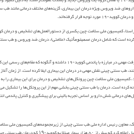
بیماری کووید-19 یا همان کرونا یک ویروس جدید و بشدت عفونت‌زاست. به دلیل کمبود و
اروهای ضد ویروس ویژه درمان این بیماری، گزینه‌های مختلف درمانی مانند طب س
ید-19 مورد توجه قرار گرفته‌اند.
کرده است که شامل درمان ﺳﻤﭙﺘﻮﻣﺎتیک (علامتی)، درمان ضد ویروس و طب سنت
چین پیشرفت مهمی در مبارزه با پاندمی کووید-19 داشته و آنگونه که مقام‌های رسمی
نند، طب سنتی چینی نقش مهمی در درمان این بیماری ایفا کرده است. از زمان آغاز
کووید-19، کمیسیون ملی سلامت چین پروتکل‌های تشخیص و درمان برای این بیماری را به 
ائه کرده است. درمان با طب سنتی چینی بخشی مهم از این پروتکل‌ها را تشکیل می‌
ل‌های درمانی شش دارو بر اساس تجربه بالینی برای پیشگیری و کنترل پاندمی انت
نگ، معاون رئیس اداره ملی طب سنتی چینی از زیرمجموعه‌های کمیسیون ملی سلام
در ماه آوریل اعلام کرد که بیش از ۵۰ هزار بیمار مبتلا به کووید-۱۹ که درمان