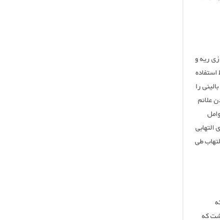
پاکسازی ریه و
 استفاده
الینی را
ن علائم
وامل
ک کرده و توفان‌های التهابی
ار می‌کند. کاهش التهاب طی
ه
اشت که