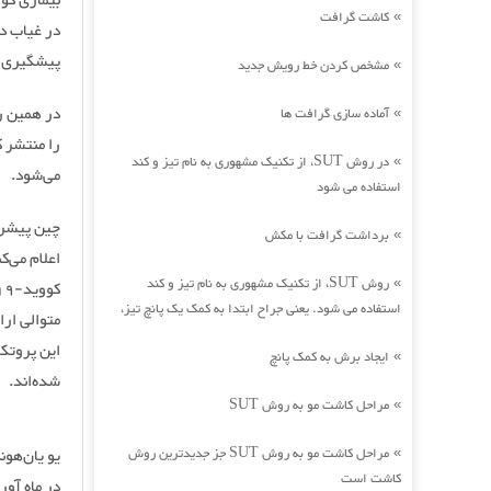
کاشت گرافت
»
در غیاب د
پیشگیری و درمان کوو
مشخص کردن خط رویش جدید
»
آماده سازی گرافت ها
»
را منتشر 
در روش SUT، از تکنیک مشهوری به نام تیز و کند
»
می‌شود.
استفاده می شود
برداشت گرافت با مکش
»
اعلام می‌ک
روش SUT، از تکنیک مشهوری به نام تیز و کند
»
استفاده می شود. یعنی جراح ابتدا به کمک یک پانچ تیز،
متوالی ار
این پروتک
ایجاد برش به کمک پانچ
»
شده‌اند.
مراحل کاشت مو به روش SUT
»
مراحل کاشت مو به روش SUT جز جدیدترین روش
یو یان‌هو
»
کاشت است