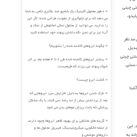
تی چینی
ه طور معمول کلینیک یک شامپو ضد باکتری خاص به شما
»
ایدو،
می دهد که برای جلوگیری از عفونت طراحی شده؛ اگر این
را ندارید، می توانید از محلول نمکی (مخلوطی از نمک و
آب) نیز برای تمیز نگه داشتن پیوند خود استفاده کنید.
 مد نظر
چگونه ابروهای کاشته شده را بشوییم؟
»
بدیل
سنتی چینی
بیشتر ابروهای کاشته شده طی 2 تا 4 هفته بعد بر اثر
»
 سنتی
شوک پیوند می ریزند که طبیعیست،
کاشت ابرو چیست؟
»
، بیشتر آشنا
نازک شدن ابروها به دلیل افزایش سن، ابروهایی که
»
بعد از برداشتن بیش از حد رشد نمی کنند، یا یک مشکل
پزشکی که باعث ریزش موهای بدن می شود
گزینه های مختلفی برای بهبود ظاهر ابروها وجود دارند،
»
 H۱N۱ در سال ۲۰۰۹ تولید شد. این
از جمله خالکوبی، میکروبلیدینگ، فیبروز، محلول ها و
اند به
داروهای موضعی و