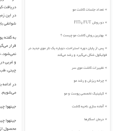
دریافت کر
تعداد جلسات کاشت مو
»
در این زمی
دو روش FUT یاFIT
شوانفی با
»
بهترین روش کاشت مو چیست ؟
»
به گفته یو
قرار می‌گی
پس از پایان دوره استراحت، دوباره یک تار موی جدید در
»
نمی‌شود، ن
فولیکول شکل می‌گیرد و رشد می‌کند
و غربی در
تغییرات کاشت موی سر
»
چینی، طب س
چرخه ریزش و رشد مو
»
می‌شویم.
کیلینیک تخصصی پوست و مو
»
جینهوا چی
آماده سازی ناحیه کاشت
»
درمان اسکارها
»