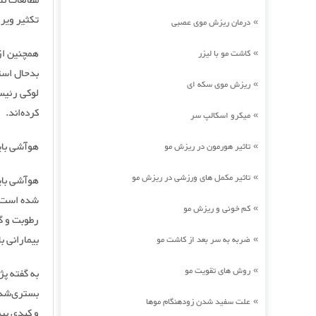
مطالعات نش
تکثیر ویر
درمان ریزش موی عصبی
»
همچنین از 
کاشت مو با لیزر
»
بدحال است
ریزش موی سکه ای
»
کرده‌اند.
میکرو اسکالپ سر
»
هوآشی بای
تاثیر هورمون در ریزش مو
»
تاثیر مکمل های ورزشی در ریزش مو
»
کم خونی و ریزش مو
»
رطوبت و گ
بیمارانی 
ضربه به سر بعد از کاشت مو
»
روش های تقویت مو
»
به گفته پ
بستری‌شدن
علت سفید شدن زودهنگام موها
»
و کبدی بی