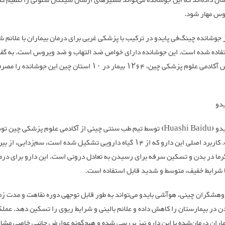
ان داده‌اند که این جوشانده می‌تواند مسیرهای ارسال سیگنال سلولی را تنظیم کند
وس مهار شود.
جوشانده چینگ‌فی پایدو در ترکیب با پزشکی غربی برای درمان بیماران با علائم ش
فاده شده است. این جوشانده دارای خواص ضد التهاب و ضد ویروس است. به گف
لوکی رئیس آکادمی علوم پزشکی چین، ۱۲۶۴ بیمار در ۱۰ استان چین این جوشانده را 
دو
هوآشی بایدو (Huashi Baidu) توسط تیم طب سنتی چینی از آکادمی علوم پزشکی چین
شده است. کاربرد اصلی این دارو که از ۱۴ گیاه دارویی تشکیل شده است، سم‌زدایی، از
رما در بدن و تسکین سرفه برای رسیدن به تعادل درونی است. این دارو برای درم
با شرایط خفیف، متوسط و شدید قابل استفاده است.
ژوهشگران چینی، هوآشی بایدو می‌تواند به طور قابل توجهی دوره نقاهت و مدت زم
 در بیمارستان را کاهش داده و علائم بالینی و شرایط ریوی را تسکین دهد. عملک
ماران درمان‌شده با این دارو نیز بررسی شده و هیچ‌گونه عوارض جانبی خاصی مشا