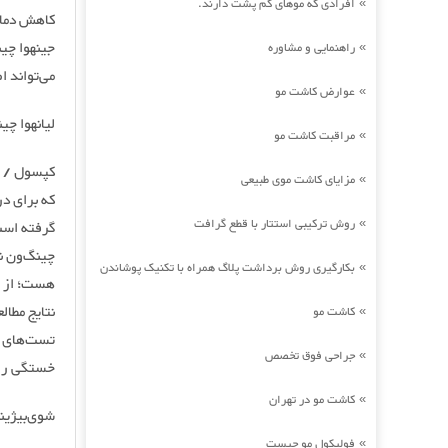
افرادی که موهای کم پشت دارند.
»
کاهش دمای 
راهنمایی و مشاوره
»
می‌تواند ا
عوارض کاشت مو
»
لیانهوا چی
مراقبت کاشت مو
»
مزایای کاشت موی طبیعی
»
روش ترکیبی استتار با قطع گرافت
»
گرفته است.
چینگ‌ون نه
بکارگیری روش برداشت پلاگ همراه با تکنیک پوشاندن
»
کاشت مو
»
جراحی فوق تخصص
»
خستگی را 
کاشت مو در تهران
»
شوی‌بیژین
فولیکول مو چیست
»