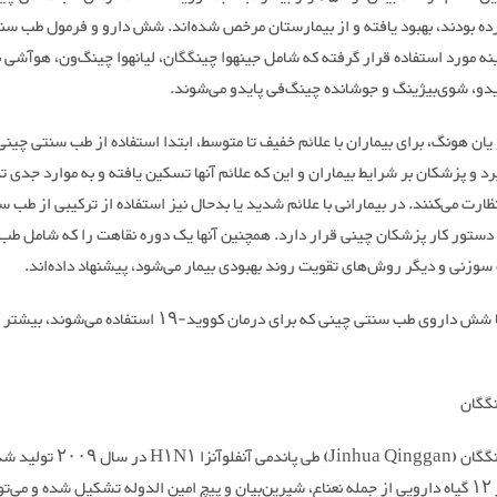
ده بودند، بهبود یافته و از بیمارستان مرخص شده‌اند. شش دارو و فرمول طب سن
نه مورد استفاده قرار گرفته که شامل جینهوا چینگگان، لیانهوا چینگ‌ون، هوآشی ب
یدو، شوی‌بیژینگ و جوشانده چینگ‌فی پایدو می‌شوند.
 یان هونگ، برای بیماران با علائم خفیف تا متوسط، ابتدا استفاده از طب سنتی چینی
رد و پزشکان بر شرایط بیماران و این که علائم آنها تسکین یافته و به موارد جدی ت
ظارت می‌کنند. در بیمارانی با علائم شدید یا بدحال نیز استفاده از ترکیبی از طب 
 دستور کار پزشکان چینی قرار دارد. همچنین آنها یک دوره نقاهت را که شامل طب
وزنی و دیگر روش‌های تقویت روند بهبودی بیمار می‌شود، پیشنهاد داده‌اند.
در ادامه با شش داروی طب سنتی چینی که برای درمان کووید-۱۹ استفاده می‌شوند
نگگان
جینهوا چینگگان (Jinhua Qinggan) طی پاندمی آنفلوآنزا
محصول از ۱۲ گیاه دارویی از جمله نعناع، شیرین‌بیان و پیچ امین الدوله تشکیل شده و می‌تو