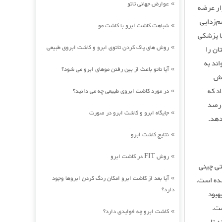
عوارض جهانی تاتو
»
 سال ۲۰۰۳ معرفی و به بازار عرضه
م‌زدایی
شباهت کاشت ابرو با کاشت مو
»
با پزشکی
روش های پاک کردن تاتوی ابرو و کاشت ابروی طبیعی
ان را
»
ند به
آیا تاتو باعث از بین رفتن موهای ابرو می شود؟
»
یش
نشان داد که
در مورد کاشت ابروی طبیعی چه می دانید؟
»
ب با درمان معمول می‌تواند میزان مرگ و میر بیماران بدحال را ۸.۸ درصد
جایگاه ابرو و کاشت ابرو در صورت
»
دهد.
نتایج کاشت ابرو
»
روش FIT در کاشت ابرو
»
طب سنتی چینی
آیا بعد از کاشت ابرو امکان رنگ کردن ابروها وجود
می‌شود، گرفته شده است.
»
دارد؟
 بهبود
ست.
کاشت ابرو چه فوایدی دارد؟
»