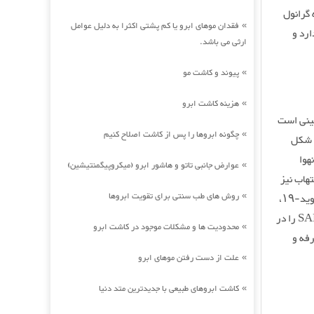
 گرانول
فقدان موهای ابرو یا کم پشتی اکثرا به دلیل عوامل
»
، خستگی دارد و
ارثی می باشد.
پیوند و کاشت مو
»
هزینه کاشت ابرو
»
ج طب سنتی چینی است
چگونه ابروها را پس از کاشت اصلاح کنیم
»
و از ترکیب ۱۳ گیاه دارویی شکل
هوا
عوارض جانبی تاتو و هاشور ابرو (میکروپیگمنتیشین)
»
تهاب نیز
روش های طب سنتی برای تقویت ابروها
هست؛ از این‌رو به بهبود علائم آنفلوآنزا و مقابله با سینه‌پهلو کمک می‌کند. در مورد درمان کووید-۱۹،
»
نتایج مطالعات نشان می‌دهند که کپسول لیانهوا چینگ‌ون نه‌تنها تکثیر ویروس SARS-COV-۲ را در
محدودیت ها و مشکلات موجود در کاشت ابرو
»
ه کووید-۱۹ مانند تب، سرفه و
علت از دست رفتن موهای ابرو
»
کاشت ابروهای طبیعی با جدیدترین متد دنیا
»