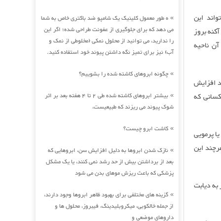
واند این
ه طور معمول کلینیک یک شامپو ضد باکتری خاص به شما
»
می دهد که برای جلوگیری از عفونت طراحی شده؛ اگر این
آکنه بروز
را ندارید، می توانید از محلول نمکی (مخلوطی از نمک و
آن ناحیه
آب) نیز برای تمیز نگه داشتن پیوند خود استفاده کنید.
چگونه ابروهای کاشته شده را بشوییم؟
»
د افزایش
د داشته باشد. علامت پرمویی در 70 درصد کسانی که
بیشتر ابروهای کاشته شده طی 2 تا 4 هفته بعد بر اثر
»
شوک پیوند می ریزند که طبیعیست،
کاشت ابرو چیست؟
»
ا پرمویی
رچند این
نازک شدن ابروها به دلیل افزایش سن، ابروهایی که
»
بعد از برداشتن بیش از حد رشد نمی کنند، یا یک مشکل
پزشکی که باعث ریزش موهای بدن می شود
به دیابت
گزینه های مختلفی برای بهبود ظاهر ابروها وجود دارند،
»
از جمله خالکوبی، میکروبلیدینگ، فیبروز، محلول ها و
داروهای موضعی و