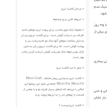
 که اغلب
ستیک عدم
مراحل کاشت ابرو
»
شود.
ابروها، قابی برای چشم‌ها
»
اصولا قاعدگی طبیعی هر 28 تا 30 روز یک بار است و این فاصله می تواند از هر 21 روز تا 35 روز
معمولا بانک موی مناسب برای پیوند ابرو، موهای ناحیه
»
دی بیش از
اطراف سر یا پشت گوش است. برای کاشت ابروی مردان
به دلیل ضخامت موهای آنها بانک مو ناحیه پشت سر یا
پوشت گوش است. اما برای کاشت ابروی زنان به دلیل
نازک بودن موها بانک مو پشت گوش یا پشت گردن باشد،
بهتر است.
همیت دارد و حتی بیماری
صفر تا صد کاشت ابرو
»
کاشت ابرو به چندین روش مختلف Micro Graft ،
»
Micro Fut ،Micro Fit انجام می شود این روشها این
امکان را می‌دهد که تارهای بسیار ظریف مو و یا بعضی از
نی و حتی
قسمت از موهای سر را به ابروها پیوند بزند
بار نشان
کاشت ابرو چیست ؟
»