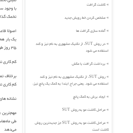
تنبلی تخم
کاشت گرافت
»
با وجود س
تخمک گذار
مشخص کردن خط رویش جدید
»
آماده سازی گرافت ها
»
یک بار هم 
در روش SUT، از تکنیک مشهوری به نام تیز و کند
»
35 روز طول بکشد نیاز به بررسی و مراجعه به پزشک دارد.
استفاده می شود
کم کاری ت
برداشت گرافت با مکش
»
روش SUT، از تکنیک مشهوری به نام تیز و کند
»
استفاده می شود. یعنی جراح ابتدا به کمک یک پانچ تیز،
کم کاری ت
ایجاد برش به کمک پانچ
»
نشانه های
مراحل کاشت مو به روش SUT
»
مهم‌ترین 
طی ماه‌ها
مراحل کاشت مو به روش SUT جز جدیدترین روش
»
می‌دهد
کاشت است