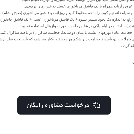
عرق رازیانه همراه با یک قاشق مرباخوری عسل به غیر زمان پریودی.
نید و روزانه دو قاشق مرباخوری (صبح و شام) میل نمایید.
(زاج به اندازه یک نخود بیشتر نشود + یک قاشق مرباخوری عسل + یک قاشق چایخوری
ر ایام پاکی در 14 مرحله به صورت واژینال استفاده نمایید.
مهره‎های کمری کاملا بین دو باسن)، حجامت زیر شکم هر دو هفته یک‎بار می‎
 گردد.
درخواست مشاوره رایگان