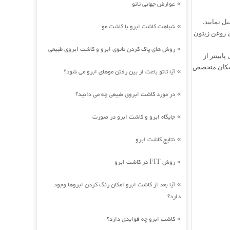
عوارض جهانی تاتو
»
شباهت کاشت ابرو با کاشت مو
»
 روغن زیتون
روش های پاک کردن تاتوی ابرو و کاشت ابروی طبیعی
»
درمان تکمیلی حجامت عام (مهره‎های پشت یا میان دو شانه)، حجامت ساکرال (در ناحیه ساکرال کمی پایین‎تر از
باشد، که باید تحت نظر پزشکان متخصص
آیا تاتو باعث از بین رفتن موهای ابرو می شود؟
»
در مورد کاشت ابروی طبیعی چه می دانید؟
»
جایگاه ابرو و کاشت ابرو در صورت
»
نتایج کاشت ابرو
»
روش FIT در کاشت ابرو
»
آیا بعد از کاشت ابرو امکان رنگ کردن ابروها وجود
»
دارد؟
کاشت ابرو چه فوایدی دارد؟
»