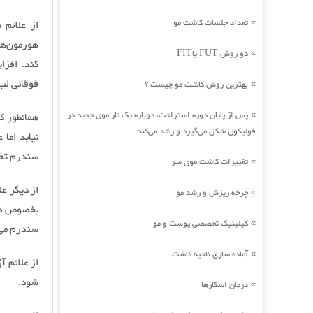
تعداد جلسات کاشت مو
از علائم 
»
هورمون‌ها 
دو روش FUT یاFIT
»
کند. افزا
فوقانی لب 
بهترین روش کاشت مو چیست ؟
»
پس از پایان دوره استراحت، دوباره یک تار موی جدید در
همانطور ک
»
فولیکول شکل می‌گیرد و رشد می‌کند
سندرم تخم
تغییرات کاشت موی سر
»
از دیگر ع
چرخه ریزش و رشد مو
»
بخصوص در 
کیلینیک تخصصی پوست و مو
»
سندرم می‌
آماده سازی ناحیه کاشت
»
از علائم 
شود.
درمان اسکارها
»