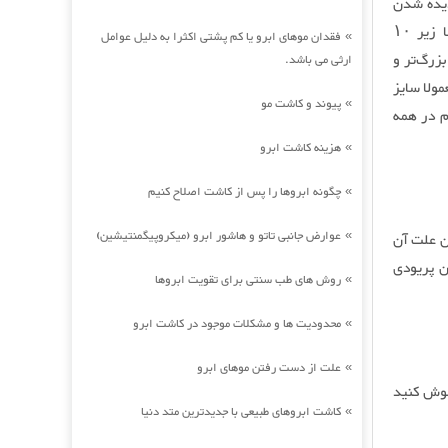
دیده شدن
کیست‌های متعدد کوچک در تخمدان‌ها در سونوگرافی است. سایز این کیست‌ها معمولا زیر ۱۰
فقدان موهای ابرو یا کم پشتی اکثرا به دلیل عوامل
»
ی بزرگ‌تر و
ارثی می باشد.
د معمولا سایز
پیوند و کاشت مو
»
م در همه
هزینه کاشت ابرو
»
چگونه ابروها را پس از کاشت اصلاح کنیم
»
عوارض جانبی تاتو و هاشور ابرو (میکروپیگمنتیشین)
بلی تخمدان‎ها می ‎داند و مهمترین علت آن
»
مام در زمان پریودی
روش های طب سنتی برای تقویت ابروها
»
محدودیت ها و مشکلات موجود در کاشت ابرو
»
علت از دست رفتن موهای ابرو
»
موش کنید
کاشت ابروهای طبیعی با جدیدترین متد دنیا
»