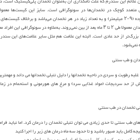
ین علائم این سندرم که علت نامگذاری آن به‌عنوان تخمدان پلی‌کیستیک است، 
میلیمتر بوده (۹-۲ میلیمتر) و به تعداد زیاد در هر تخمدان می‌باشد و برخلاف کیست‌ها
منفرد تخمدان معمولا طی ۲ تا ۳ ماه بعد از بین نمی‌روند. به‌علاوه در سونوگرافی این افرا
 بزرگ‌تر از حد عادی است. البته این علامت هم مثل سایر علامت‌های این سندر
 نمی‌شود.
دان و طب سنتی
طب سنتی غلبه رطوبت و سردی در ناحیه تخمدان‎ها را دلیل تن
مصرف بیش از حد سردیجات (مواد غذایی سرد) و مرغ‎ های هورمونی و استح
لی تخمدان در طب سنتی
های طب سنتی تا حدی زیادی می توان تنبلی تخمدان را درمان کرد. اما نباید فرا
یجه کامل باید صبور باشید و تا حدود سه ماه درمان های زیر را اجرا کنید
و کمر. سعی کنید این کار را توسط افراد باتجربه و مهارت انجام دهید.