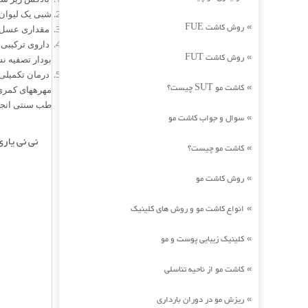
شبی یک لیوان 
روش کاشت FUE
»
مقداری عسل و سیاه دانه نیم‎ کوب را با هم مخلوط ک
داروی ترکیبی 
روش کاشت FUT
»
بودار تصفیه نشده) ساخته و د
کاشت مو SUT چیست؟
»
طب سنتی انجام
سوال و جواب کاشت مو
»
نی نی یاری
کاشت مو چیست؟
»
روش کاشت مو
»
انواع کاشت مو و روش های کلینیک
»
کلینیک زیبایی پوست و مو
»
کاشت مو از ناحیه تناسلی
»
ریزش مو در دوران بارداری
»