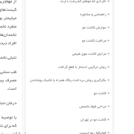
از مهم‌تر
افرادی که موهای کم پشت دارند.
»
راهنمایی و مشاوره
»
عوارض کاشت مو
»
تخمدان‌ها
مراقبت کاشت مو
»
افراد دیده
مزایای کاشت موی طبیعی
»
تنبلی تخم
روش ترکیبی استتار با قطع گرافت
»
بکارگیری روش برداشت پلاگ همراه با تکنیک پوشاندن
»
است.
کاشت مو
»
درمان تنب
جراحی فوق تخصص
»
با توصیه 
کاشت مو در تهران
»
که برای نت
فولیکول مو چیست
»
بادکش زیر شکم 