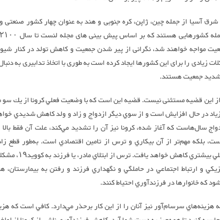
رق آسیا از جمله چین، ژاپن، کره جنوبی و هند به عنوان چهار کشور صنعتی و
ت مواجه خواهند شد، نگرانی از پیر شدن جمعیت و کاهش تولد در کنار شی
ات زیادی را برای این کشورها ایجاد کرده است به طوری با اتخاذ تدابیری به دنبا
شدید جمعیت هستند.
از این قضیه مستثنی نیست. قضيه اين است كه با وضعيت فعلي كرونا از يك سو م
ياد در حال افزايش است و از سوي ديگر ازدواج و زاد و ولد كاهش شديدي خوا
اج سال‌هاست كه آغاز شده، كرونا نيز آن را تشديد مي‌كند، علت آن فقط بالا
ست، بلكه مهم‌تر از آن بيكاري و ترس از تامين اقتصادي است. به‌طور قطع زاد 
سرعت خيلي بيشتري كاهش خواهد يافت. تر
يكي و ارتباط اجتماعي در حاملگي و نگهداري فرزند و رفتن به بيمارستان، ه
د كه خانوارها در فرزندآوري احتياط كنند.
 هزينه‌هاي سرسام‌آور نيز آنان را از اين كار برحذر مي‌دارد. كافي است كه هز