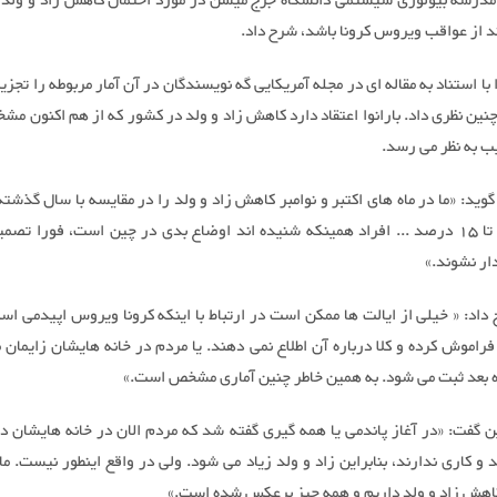
درسه بیولوژی سیستمی دانشگاه جرج میسن در مورد احتمال کاهش زاد و ولد د
د از عواقب ویروس کرونا باشد، شرح داد.
وا با استناد به مقاله ای در مجله آمریکایی گه نویسندگان در آن آمار مربوطه را تجزی
چنین نظری داد. بارانوا اعتقاد دارد کاهش زاد و ولد در کشور که از هم اکنون 
ب به نظر می رسد.
 گوید: «ما در ماه های اکتبر و نوامبر کاهش زاد و ولد را در مقایسه با سال گذشت
تقریبا 10 تا 15 درصد ... افراد همینکه شنیده اند اوضاع بدی در چین است، فورا تص
ار نشوند.»
داد: « خیلی از ایالت ها ممکن است در ارتباط با اینکه کرونا ویروس اپیدمی است
فراموش کرده و کلا درباره آن اطلاع نمی دهند. یا مردم در خانه هایشان زایمان 
ه بعد ثبت می شود. به همین خاطر چنین آماری مشخص است.»
 گفت: «در آغاز پاندمی یا همه گیری گفته شد که مردم الان در خانه هایشان در
و کاری ندارند، بنابراین زاد و ولد زیاد می شود. ولی در واقع اینطور نیست. ما
کاهش زاد و ولد داریم و همه چیز برعکس شده است.»