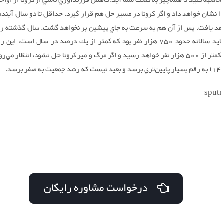
اسبه كنيد تا همه‌چيز به دست شما آيد. كاهش فرزندآوري ناشي از كرونا از اواخر 
ا نشان خواهد داد و اگر كرونا در مسير حل هم قرار گيرد، حداقل تا دو سال آيند
هد يافت. پس از آن هم به سرعت به جاي پيشين بر نخواهد گشت. سال گذشته 
جمعيت شايد سالانه حدود 750 هزار نفر بود كه كمتر از يك درصد در سال است، ا
احتمالا به كمتر از 500 هزار نفر خواهد رسيد و اگر مرگ و مير كرونا حل نشود، انتظار مي
sput
درخواست مشاوره رایگان