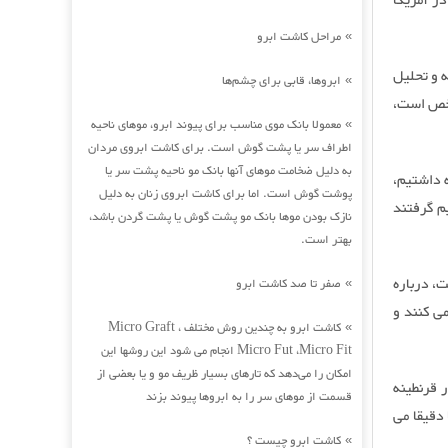
ر آمریکا
مراحل کاشت ابرو
»
ه و تحلیل
ابروها، قابی برای چشم‌ها
»
مشخص است،
معمولا بانک موی مناسب برای پیوند ابرو، موهای ناحیه
»
اطراف سر یا پشت گوش است. برای کاشت ابروی مردان
به دلیل ضخامت موهای آنها بانک مو ناحیه پشت سر یا
ه داشتیم،
پوشت گوش است. اما برای کاشت ابروی زنان به دلیل
میم گرفتند
نازک بودن موها بانک مو پشت گوش یا پشت گردن باشد،
بهتر است.
، درباره
صفر تا صد کاشت ابرو
»
می کنند و
کاشت ابرو به چندین روش مختلف Micro Graft ،
»
Micro Fut ،Micro Fit انجام می شود این روشها این
امکان را می‌دهد که تارهای بسیار ظریف مو و یا بعضی از
 قرنطینه
قسمت از موهای سر را به ابروها پیوند بزند
 دقیقا می
کاشت ابرو چیست ؟
»