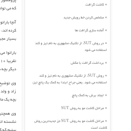
پروفسور م
کاشت گرافت
»
که می توان
مشخص کردن خط رویش جدید
»
آنچا باران
کرده اند، 
آماده سازی گرافت ها
»
بسیار عجی
در روش SUT، از تکنیک مشهوری به نام تیز و کند
»
استفاده می شود
بارانوا می
برداشت گرافت با مکش
»
دیگر بچه د
روش SUT، از تکنیک مشهوری به نام تیز و کند
»
استفاده می شود. یعنی جراح ابتدا به کمک یک پانچ تیز،
وی توضیح 
زاد و ولد 
ایجاد برش به کمک پانچ
»
بچه یک ما
مراحل کاشت مو به روش SUT
»
وی همچنین
مراحل کاشت مو به روش SUT جز جدیدترین روش
نشسته اند 
»
کاشت است
بینیم که 