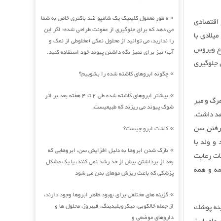
ه طور معمول کلینیک یک شامپو ضد باکتری خاص به شما
»
 اقتصادی
می دهد که برای جلوگیری از عفونت طراحی شده؛ اگر این
آسیا از جمله کشورهایی هستند که بر اساس پیش بینی های مجله لنست تا سال ۲۱۰۰ میلادی با
را ندارید، می توانید از محلول نمکی (مخلوطی از نمک و
وع ویروس
آب) نیز برای تمیز نگه داشتن پیوند خود استفاده کنید.
ل جلوگیری
چگونه ابروهای کاشته شده را بشوییم؟
»
بیشتر ابروهای کاشته شده طی 2 تا 4 هفته بعد بر اثر
»
رگ و مير
شوک پیوند می ریزند که طبیعیست،
هد داشت.
 رفتن سن
کاشت ابرو چیست؟
»
و ولد با
نازک شدن ابروها به دلیل افزایش سن، ابروهایی که
»
س از ابتلاي مادر، يا فرزند به كوويد۱۹، مشكلات رعايت
بعد از برداشتن بیش از حد رشد نمی کنند، یا یک مشکل
مه و همه
پزشکی که باعث ریزش موهای بدن می شود
گزینه های مختلفی برای بهبود ظاهر ابروها وجود دارند،
»
ينه پوشك
از جمله خالکوبی، میکروبلیدینگ، فیبروز، محلول ها و
داروهای موضعی و