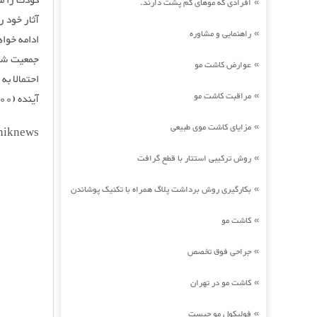
كودك را مح
افرادی که موهای کم پشت دارند.
»
آثار خود ر
راهنمایی و مشاوره
»
ادامه خوا
عوارض کاشت مو
»
مراقبت کاشت مو
»
آينده (1400) به رقم بسيار پايين‌تري برسد و بعيد نيست كه رشد جمعيت به صفر برسد.
مزایای کاشت موی طبیعی
»
niknews
روش ترکیبی استتار با قطع گرافت
»
بکارگیری روش برداشت پلاگ همراه با تکنیک پوشاندن
»
کاشت مو
»
جراحی فوق تخصص
»
کاشت مو در تهران
»
فولیکول مو چیست
»