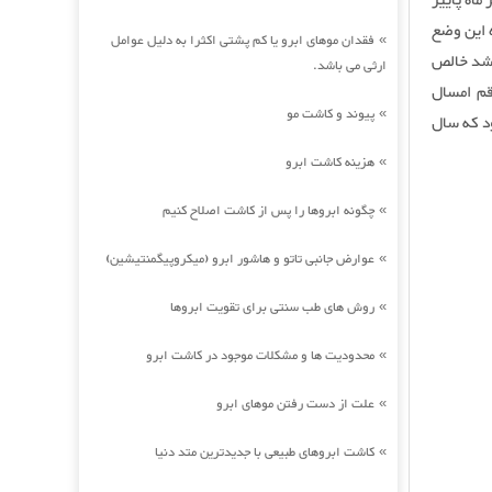
ماه پاييز
ه اين وضع
فقدان موهای ابرو یا کم پشتی اکثرا به دلیل عوامل
»
رشد خالص
ارثی می باشد.
ين رقم امسال
پیوند و کاشت مو
»
‌رود كه سال
هزینه کاشت ابرو
»
چگونه ابروها را پس از کاشت اصلاح کنیم
»
عوارض جانبی تاتو و هاشور ابرو (میکروپیگمنتیشین)
»
روش های طب سنتی برای تقویت ابروها
»
محدودیت ها و مشکلات موجود در کاشت ابرو
»
علت از دست رفتن موهای ابرو
»
کاشت ابروهای طبیعی با جدیدترین متد دنیا
»