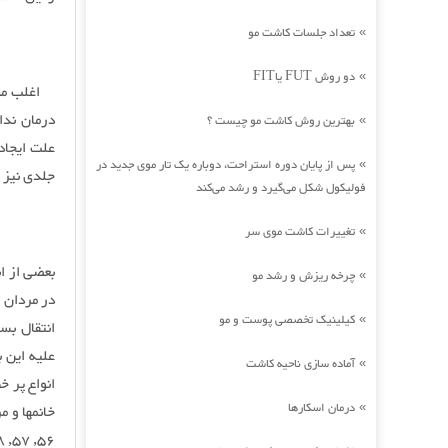
تعداد جلسات کاشت مو
»
دو روش FUT یاFIT
»
اغلب مبتل
درمان ندا
بهترین روش کاشت مو چیست ؟
»
علت ایجاد
پس از پایان دوره استراحت، دوباره یک تار موی جدید در
»
جلدی نیز م
فولیکول شکل می‌گیرد و رشد می‌کند
تغییرات کاشت موی سر
»
چرخه ریزش و رشد مو
»
در مردان 
کیلینیک تخصصی پوست و مو
»
انتقال بس
علیه این 
آماده سازی ناحیه کاشت
»
درمان اسکارها
»
56, 57, 58, و 82.