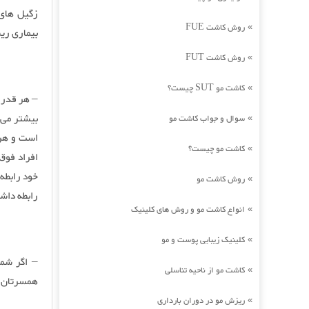
زگیل های
روش کاشت FUE
»
بیماری ری
روش کاشت FUT
»
کاشت مو SUT چیست؟
»
سوال و جواب کاشت مو
»
است و هر 
کاشت مو چیست؟
»
افراد فوق
خود رابطه
روش کاشت مو
»
رابطه داش
انواع کاشت مو و روش های کلینیک
»
کلینیک زیبایی پوست و مو
»
– اگر شما
کاشت مو از ناحیه تناسلی
»
همسرتان و
ریزش مو در دوران بارداری
»