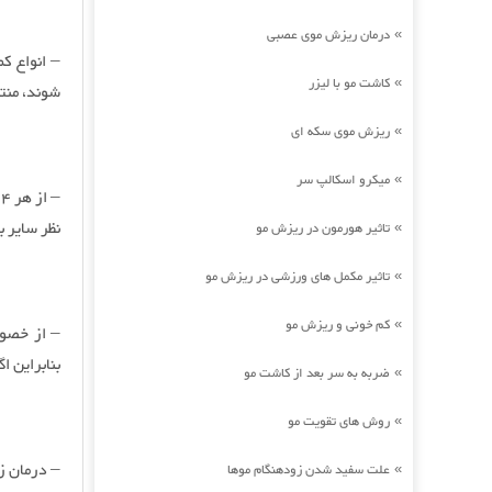
درمان ریزش موی عصبی
»
کاشت مو با لیزر
»
شوند، منته
ریزش موی سکه ای
»
میکرو اسکالپ سر
»
–
نظر سایر 
تاثیر هورمون در ریزش مو
»
تاثیر مکمل های ورزشی در ریزش مو
»
کم خونی و ریزش مو
»
– از خصوص
بنابراین ا
ضربه به سر بعد از کاشت مو
»
روش های تقویت مو
»
علت سفید شدن زودهنگام موها
»