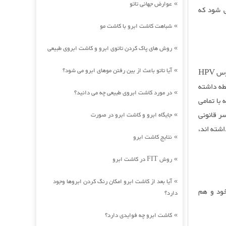
عوارض جهانی تاتو
»
 شود که
شباهت کاشت ابرو با کاشت مو
»
روش های پاک کردن تاتوی ابرو و کاشت ابروی طبیعی
»
آیا تاتو باعث از بین رفتن موهای ابرو می شود؟
– هر قدر تعداد شرکای جنسی بیشتر باشد احتمال ابتلا به زگیل تناسلی و انواع مختلف ویروس HPV
»
ج از خانواده دارد و به فرض با 5 خانم رابطه داشته
در مورد کاشت ابروی طبیعی چه می دانید؟
»
با تمامی
ر قانونی
جایگاه ابرو و کاشت ابرو در صورت
»
شته اند،
نتایج کاشت ابرو
»
روش FIT در کاشت ابرو
»
آیا بعد از کاشت ابرو امکان رنگ کردن ابروها وجود
»
خود و هم
دارد؟
کاشت ابرو چه فوایدی دارد؟
»