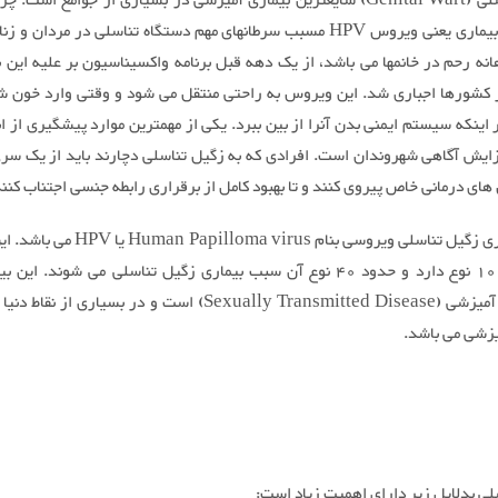
زگیل تناسلی (Genital Wart) شایعترین بیماری آمیزشی در بسیاری از جوامع است.
ایجاد این بیماری یعنی ویروس HPV مسبب سرطانهای مهم دستگاه تناسلی در مردان و
نه رحم در خانمها می باشد، از یک دهه قبل برنامه واکسیناسیون بر علیه این ب
 کشورها اجباری شد. این ویروس به راحتی منتقل می شود و وقتی وارد خون ش
 اینکه سیستم ایمنی بدن آنرا از بین ببرد. یکی از مهمترین موارد پیشگیری از ابت
زایش آگاهی شهروندان است. افرادی که به زگیل تناسلی دچارند باید از یک سر
ای درمانی خاص پیروی کنند و تا بهبود کامل از برقراری رابطه جنسی اجتناب کنند
عامل بیماری زگیل تناسلی ویروسی بنام loma virus
بیش از 100 نوع دارد و حدود 40 نوع آن سبب بیماری زگیل تناسلی می شوند. ای
بیماریهای آمیزشی (Sexually Transmitted Disease) است و در بسیاری از
یزشی می باشد.
لی بدلایل زیر دارای اهمیت زیاد است: