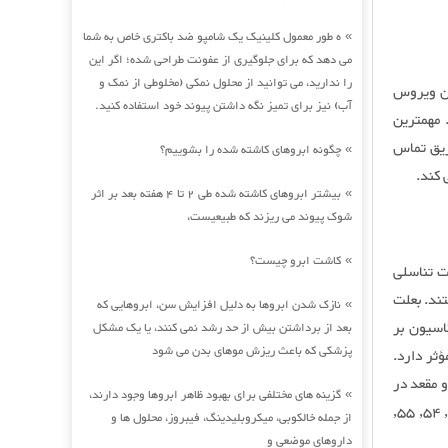
ه طور معمول کلینیک یک شامپو ضد باکتری خاص به شما
»
می دهد که برای جلوگیری از عفونت طراحی شده؛ اگر این
را ندارید، می توانید از محلول نمکی (مخلوطی از نمک و
ین ویروس
آب) نیز برای تمیز نگه داشتن پیوند خود استفاده کنید.
 مهمترین
ریق تماس
چگونه ابروهای کاشته شده را بشوییم؟
»
 کند.
بیشتر ابروهای کاشته شده طی 2 تا 4 هفته بعد بر اثر
»
شوک پیوند می ریزند که طبیعیست،
کاشت ابرو چیست؟
»
حم (Cervical Cancer)، سرطان آلت تناسلی
ند. بعلت
نازک شدن ابروها به دلیل افزایش سن، ابروهایی که
»
اسیون بر
بعد از برداشتن بیش از حد رشد نمی کنند، یا یک مشکل
پزشکی که باعث ریزش موهای بدن می شود
ثر دارد.
ی و مقعد در
گزینه های مختلفی برای بهبود ظاهر ابروها وجود دارند،
»
خانمها و مردان می شوند به قرار زیر هستند: 16, 18, 31, 33, 35, 39, 45, 51, 52, 53, 54, 55,
از جمله خالکوبی، میکروبلیدینگ، فیبروز، محلول ها و
داروهای موضعی و