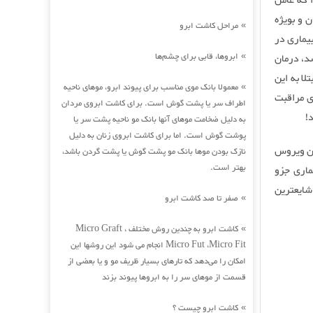
 چرا که عامل
 زنان و بویژه
مراحل کاشت ابرو
»
یماری در
ابروها، قابی برای چشم‌ها
د، درمان
»
لا به این
معمولا بانک موی مناسب برای پیوند ابرو، موهای ناحیه
»
ی مراقبت
اطراف سر یا پشت گوش است. برای کاشت ابروی مردان
!
به دلیل ضخامت موهای آنها بانک مو ناحیه پشت سر یا
پوشت گوش است. اما برای کاشت ابروی زنان به دلیل
Human Papil یا HPV می باشد. این ویروس
نازک بودن موها بانک مو پشت گوش یا پشت گردن باشد،
بهتر است.
ن بیماری جزو
 نقاط دنیا شایعترین
صفر تا صد کاشت ابرو
»
کاشت ابرو به چندین روش مختلف Micro Graft ،
»
Micro Fut ،Micro Fit انجام می شود این روشها این
امکان را می‌دهد که تارهای بسیار ظریف مو و یا بعضی از
قسمت از موهای سر را به ابروها پیوند بزند
کاشت ابرو چیست ؟
»