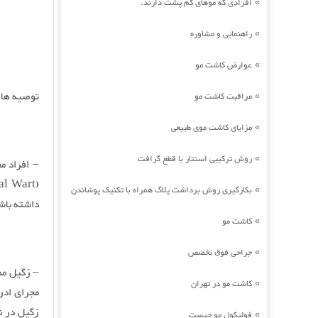
افرادی که موهای کم پشت دارند.
»
راهنمایی و مشاوره
»
عوارض کاشت مو
»
توصیه ها ب
مراقبت کاشت مو
»
مزایای کاشت موی طبیعی
»
روش ترکیبی استتار با قطع گرافت
»
– افراد م
بکارگیری روش برداشت پلاگ همراه با تکنیک پوشاندن
»
داشته باش
کاشت مو
»
جراحی فوق تخصص
»
– زگیل مم
کاشت مو در تهران
»
مجرای ادرا
زگیل در ن
فولیکول مو چیست
»