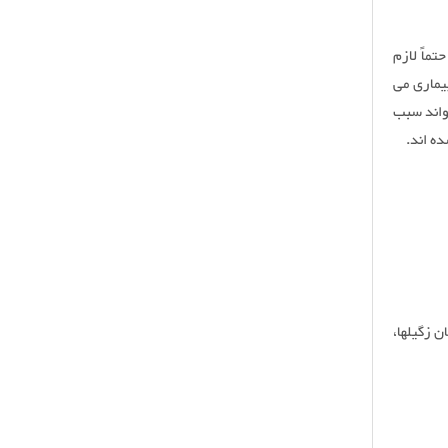
ماً لازم
یماری می
واند سبب
ده اند.
ز درمان زگیلها،