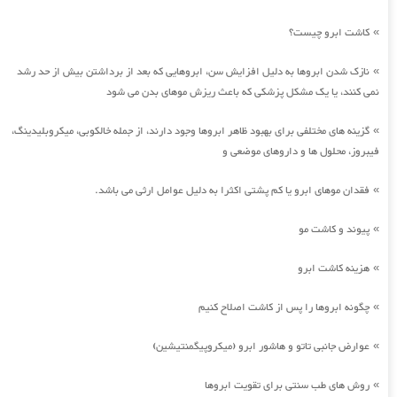
کاشت ابرو چیست؟
»
نازک شدن ابروها به دلیل افزایش سن، ابروهایی که بعد از برداشتن بیش از حد رشد
»
نمی کنند، یا یک مشکل پزشکی که باعث ریزش موهای بدن می شود
گزینه های مختلفی برای بهبود ظاهر ابروها وجود دارند، از جمله خالکوبی، میکروبلیدینگ،
»
فیبروز، محلول ها و داروهای موضعی و
فقدان موهای ابرو یا کم پشتی اکثرا به دلیل عوامل ارثی می باشد.
»
پیوند و کاشت مو
»
هزینه کاشت ابرو
»
چگونه ابروها را پس از کاشت اصلاح کنیم
»
عوارض جانبی تاتو و هاشور ابرو (میکروپیگمنتیشین)
»
روش های طب سنتی برای تقویت ابروها
»