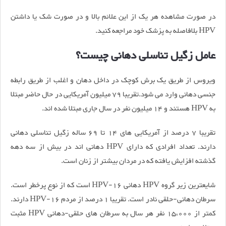
در صورت مشاهده هر یک از این علائم بالا و در صورت شک یا داشتن
HPV بلافاصله به پزشک خود مراجعه کنید.
عامل زگیل تناسلی دهانی چیست؟
ویروس از طریق یک برش کوچک در داخل دهان و اغلب از طریق رابطه
جنسی دهانی وارد می شود.تقریبا 79 میلیون آمریکایی در حال حاضر مبتلا
به HPV هستند و 14 میلیون نفر در سال جاری مبتلا شده اند.
تقریبا 7 درصد از آمریکایی های 14 تا 69 ساله زگیل تناسلی دهانی
دارند. تعداد افرادی که دارای HPV دهانی اند در بیش از سه دهه
گذشته افزایش یافته که در مردان بیشتر از زنان است.
شایعترین زیر گروه HPV دهانی HPV-16 است که از نوع پرخطر است.
سرطان دهانی-حلقی نادر است. تقریبا 1 درصد از مردم HPV-16 دارند.
کمتر از 15،000 نفر هر سال به سرطان های حلقی-دهانی HPV مثبت