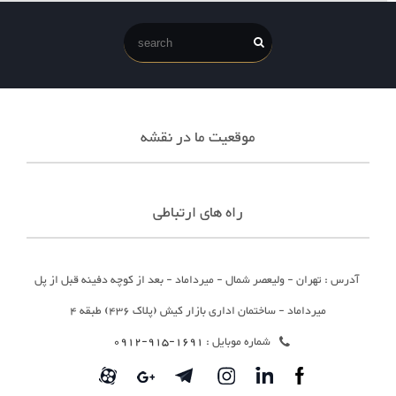
موقعیت ما در نقشه
راه های ارتباطی
آدرس : تهران - ولیعصر شمال - میرداماد - بعد از کوچه دفینه قبل از پل
میرداماد - ساختمان اداری بازار کیش (پلاک 436) طبقه 4
شماره موبایل :
1691-915-0912