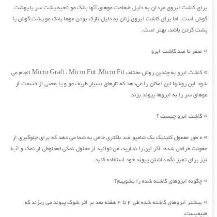
برای کاشت ابروی مردان به دلیل ضخامت موهای آنها بانک مو ناحیه پشت سر یا پوشت
گوش است. اما برای کاشت ابروی زنان به دلیل نازک بودن موها بانک مو پشت گوش یا
پشت گردن باشد، بهتر است.
صفر تا صد کاشت ابرو
»
کاشت ابرو به چندین روش مختلف Micro Graft ، Micro Fut ،Micro Fit انجام می
»
شود این روشها این امکان را می‌دهد که تارهای بسیار ظریف مو و یا بعضی از قسمت از
موهای سر را به ابروها پیوند بزند
کاشت ابرو چیست ؟
»
ه طور معمول کلینیک یک شامپو ضد باکتری خاص به شما می دهد که برای جلوگیری از
»
عفونت طراحی شده؛ اگر این را ندارید، می توانید از محلول نمکی (مخلوطی از نمک و آب)
نیز برای تمیز نگه داشتن پیوند خود استفاده کنید.
چگونه ابروهای کاشته شده را بشوییم؟
»
بیشتر ابروهای کاشته شده طی 2 تا 4 هفته بعد بر اثر شوک پیوند می ریزند که
»
طبیعیست،