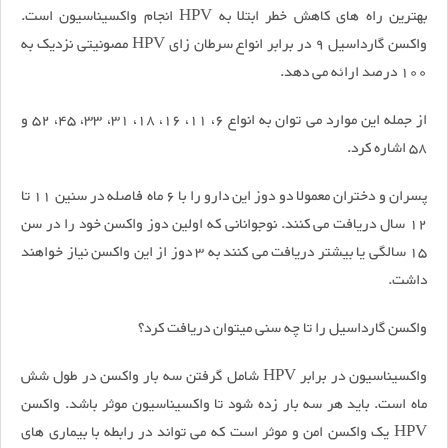
بهترین راه های کاهش خطر ابتلا به HPV انجام واکسیناسیون است.
واکسن گارداسیل 9 در برابر انواع سرطان زای HPV مصونیتی نزدیک به
100 درصد ارائه می دهد.
از جمله این موارد می توان به انواع 6، 11، 16، 18، 31، 33، 45، 52 و
58 اشاره کرد.
پسران و دختران معمولا دو دوز این دارو را با 6 ماه فاصله در سنین 11 تا
12 سال دریافت می کنند. نوجوانانی که اولین دوز واکسن خود را در سن
15 سالگی یا بیشتر دریافت می کنند به 3 دوز از این واکسن نیاز خواهند
داشت.
واکسن گارداسیل را تا چه سنی میتوان دریافت کرد؟
واکسیناسیون در برابر HPV شامل گرفتن سه بار واکسن در طول شش
ماه است. باید هر سه بار زده شود تا واکسیناسیون موثر باشد. واکسن
HPV یک واکسن امن و موثر است که می تواند در رابطه با بیماری های