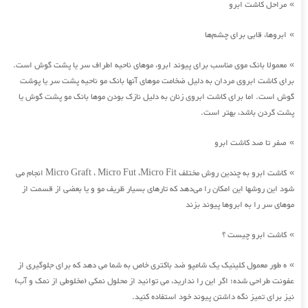
مراحل کاشت ابرو
»
ابروها، قابی برای چشم‌ها
»
معمولا بانک موی مناسب برای پیوند ابرو، موهای ناحیه اطراف سر یا پشت گوش است.
»
برای کاشت ابروی مردان به دلیل ضخامت موهای آنها بانک مو ناحیه پشت سر یا پوشت
گوش است. اما برای کاشت ابروی زنان به دلیل نازک بودن موها بانک مو پشت گوش یا
پشت گردن باشد، بهتر است.
صفر تا صد کاشت ابرو
»
کاشت ابرو به چندین روش مختلف Micro Graft ، Micro Fut ،Micro Fit انجام می
»
شود این روشها این امکان را می‌دهد که تارهای بسیار ظریف مو و یا بعضی از قسمت از
موهای سر را به ابروها پیوند بزند
کاشت ابرو چیست ؟
»
ه طور معمول کلینیک یک شامپو ضد باکتری خاص به شما می دهد که برای جلوگیری از
»
عفونت طراحی شده؛ اگر این را ندارید، می توانید از محلول نمکی (مخلوطی از نمک و آب)
نیز برای تمیز نگه داشتن پیوند خود استفاده کنید.