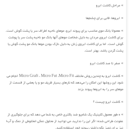
مراحل کاشت ابرو
»
ابروها، قابی برای چشم‌ها
»
معمولا بانک موی مناسب برای پیوند ابرو، موهای ناحیه اطراف سر یا پشت گوش است.
»
برای کاشت ابروی مردان به دلیل ضخامت موهای آنها بانک مو ناحیه پشت سر یا پوشت
گوش است. اما برای کاشت ابروی زنان به دلیل نازک بودن موها بانک مو پشت گوش یا
پشت گردن باشد، بهتر است.
صفر تا صد کاشت ابرو
»
کاشت ابرو به چندین روش مختلف Micro Graft ، Micro Fut ،Micro Fit انجام می
»
شود این روشها این امکان را می‌دهد که تارهای بسیار ظریف مو و یا بعضی از قسمت از
موهای سر را به ابروها پیوند بزند
کاشت ابرو چیست ؟
»
ه طور معمول کلینیک یک شامپو ضد باکتری خاص به شما می دهد که برای جلوگیری از
»
عفونت طراحی شده؛ اگر این را ندارید، می توانید از محلول نمکی (مخلوطی از نمک و آب)
نیز برای تمیز نگه داشتن پیوند خود استفاده کنید.