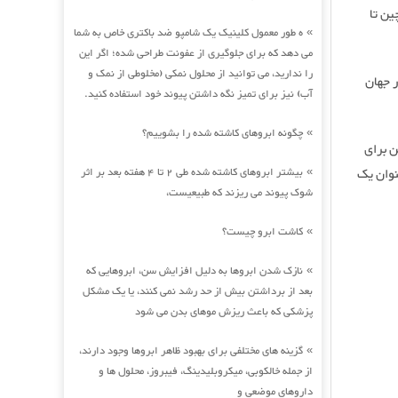
ین تا
ه طور معمول کلینیک یک شامپو ضد باکتری خاص به شما
»
می دهد که برای جلوگیری از عفونت طراحی شده؛ اگر این
را ندارید، می توانید از محلول نمکی (مخلوطی از نمک و
 جهان
آب) نیز برای تمیز نگه داشتن پیوند خود استفاده کنید.
چگونه ابروهای کاشته شده را بشوییم؟
»
ن برای
نوان یک
بیشتر ابروهای کاشته شده طی 2 تا 4 هفته بعد بر اثر
»
شوک پیوند می ریزند که طبیعیست،
کاشت ابرو چیست؟
»
نازک شدن ابروها به دلیل افزایش سن، ابروهایی که
»
بعد از برداشتن بیش از حد رشد نمی کنند، یا یک مشکل
پزشکی که باعث ریزش موهای بدن می شود
گزینه های مختلفی برای بهبود ظاهر ابروها وجود دارند،
»
از جمله خالکوبی، میکروبلیدینگ، فیبروز، محلول ها و
داروهای موضعی و