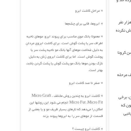
افت کرده اند و
مراحل کاشت ابرو
»
، یک مقام وزارت علوم و فناوری چین در یک کنفرانس مطبوعاتی گفت: تقریبا 60 هزار نفر
ابروها، قابی برای چشم‌ها
»
رش نکرده
معمولا بانک موی مناسب برای پیوند ابرو، موهای ناحیه
»
اطراف سر یا پشت گوش است. برای کاشت ابروی مردان
به دلیل ضخامت موهای آنها بانک مو ناحیه پشت سر یا
لید واکسن کرونا
پوشت گوش است. اما برای کاشت ابروی زنان به دلیل
نازک بودن موها بانک مو پشت گوش یا پشت گردن باشد،
بهتر است.
الینی هستند و در 10 کشور مختلف مرحله
صفر تا صد کاشت ابرو
»
کاشت ابرو به چندین روش مختلف Micro Graft ،
ن، برخی
»
Micro Fut ،Micro Fit انجام می شود این روشها این
ون که
امکان را می‌دهد که تارهای بسیار ظریف مو و یا بعضی از
انبی
قسمت از موهای سر را به ابروها پیوند بزند
کاشت ابرو چیست ؟
»