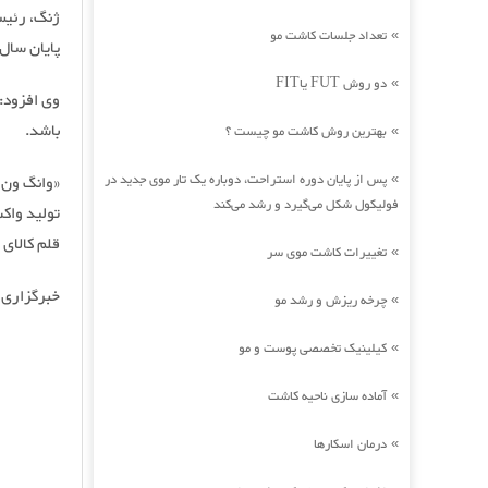
ژنگ، رئیس
تعداد جلسات کاشت مو
»
پایان سال جاری 610 میلیون دوز واکس
دو روش FUT یاFIT
»
وی افزود:
باشد.
بهترین روش کاشت مو چیست ؟
»
پس از پایان دوره استراحت، دوباره یک تار موی جدید در
«وانگ ون ب
»
فولیکول شکل می‌گیرد و رشد می‌کند
تولید واکس
قلم کالای
تغییرات کاشت موی سر
»
خبرگزاری
چرخه ریزش و رشد مو
»
کیلینیک تخصصی پوست و مو
»
آماده سازی ناحیه کاشت
»
درمان اسکارها
»