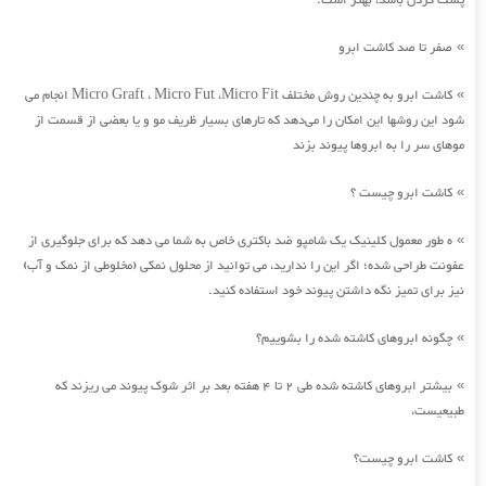
پشت گردن باشد، بهتر است.
صفر تا صد کاشت ابرو
»
کاشت ابرو به چندین روش مختلف Micro Graft ، Micro Fut ،Micro Fit انجام می
»
شود این روشها این امکان را می‌دهد که تارهای بسیار ظریف مو و یا بعضی از قسمت از
موهای سر را به ابروها پیوند بزند
کاشت ابرو چیست ؟
»
ه طور معمول کلینیک یک شامپو ضد باکتری خاص به شما می دهد که برای جلوگیری از
»
عفونت طراحی شده؛ اگر این را ندارید، می توانید از محلول نمکی (مخلوطی از نمک و آب)
نیز برای تمیز نگه داشتن پیوند خود استفاده کنید.
چگونه ابروهای کاشته شده را بشوییم؟
»
بیشتر ابروهای کاشته شده طی 2 تا 4 هفته بعد بر اثر شوک پیوند می ریزند که
»
طبیعیست،
کاشت ابرو چیست؟
»