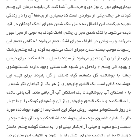
بیماری‌های دوران نوزادی و خردسالی آشنا کند. گل بابونه درمان قی چشم
کودک قی چشم یکی از مواردی است که بسیاری از بچه‌ها آن را در زندگی
تجربه می‌کنند. این اختلال به دلیل تنگ شدن مجرای اشک کودکان در آنها
دیده می‌شود. با تنگ شدن مجرای چشم، اشک کودک به خوبی از مجرا عبور
نمی‌کند و رسوباتی در اطراف مجرای اشک جمع می‌شود که گاهی تجمع این
رسوبات موجب بسته شدن مجرای اشک می‌شود به گونه‌ای که چشم پزشک
برای باز کردن آن مجبور می‌شود از سوند یا میل استفاده کند. برای درمان
و بهبود قی چشم 2 راه‌حل در شیوه طب سنتی وجود دارد: شست‌وشوی
چشم با جوشانده گل بنفشه، گیاه ناخنک‌ و گل بابونه. برای تهیه این
جوشانده کافی است یک قاشق چای‌خوری از هر یک از گیاهان ذکر شده را
با 2 استکان آب بجوشانید تا یک استکان آب آن باقی ماند. آب باقی مانده
را صاف کنید و با یک قاشق چای‌خوری از آن چشم‌های کودک را 2 تا 3 بار
در روز شست‌و‌شو دهید. روش دیگر این است بعد از تهیه جوشانده مورد
نظر یک قطره شامپوی بچه به این جوشانده اضافه کنید و با آن چشم بچه را
شست‌وشو دهید و خیلی آرام کنار بینی او را به سمت گوشه چشم ماسا‍ژ
دهید تا به این ترتیب مجرای اشکی او باز شود و التهاب این مجاری نیز