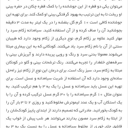
می‌توان یکی دو قطره از این جوشانده را با کمک قطره چکان در حفره بینی
او ریخت تا به این ترتیب به بهبود گرفتگی بینی او کمک کند. برای تهیه این
جوشانده کافی است 10 گرم گل بنفشه را در یک لیتر به مدت 3 دقیقه
بجوشانید آن را صاف کرده و از آن استفاده کنید. سیاه‌دانه زکام سرد را
مهار کنید علاوه بر زکام گرم، نوع دیگری از زکام وجود دارد که طبیبان
سنتی از آن با نام زکام سرد یاد می‌کنند. کودکانی که به این بیماری مبتلا
می‌شوند معمولا بدنی سرد و رنگ و رویی پریده دارند و آبریزش بینی با
سرفه‌های خلط‌‌‌دار را تجربه می‌کنند. رنگ ترشحات بینی و گلو در کودکان
مبتلا به زکام سرد، سبز رنگ است. برای درمان این نوع از زکام نیز راه‌حل
ساده‌ای وجود دارد که آن استفاده از شربت سیاه‌دانه و عسل است. برای
تهیه این عسل باید سیاه‌دانه و عسل را یک به 3 با هم ترکیب کنید. به
عنوان مثال 10 گرم سیاه‌دانه را با 30 گرم عسل ترکیب کرده و آن را با
یک استکان آب و یک عدد لیموترش مخلوط کنید و روزی 2 تا 3 بار آن را
به کودک بخورانید. مادرانی که تصمیم دارند از ابتدای پاییز کودک‌شان را
از ابتلا به زکام سرد مصون بدارند می‌توانند هر شب پیش از خواب یک
قاشق چای خوری از مخلوط سیاه‌دانه و عسل را به نسبت یک به 3 به