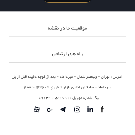
موقعیت ما در نقشه
راه های ارتباطی
آدرس : تهران - ولیعصر شمال - میرداماد - بعد از کوچه دفینه قبل از پل
میرداماد - ساختمان اداری بازار کیش (پلاک 436) طبقه 4
شماره موبایل :
1691-915-0912