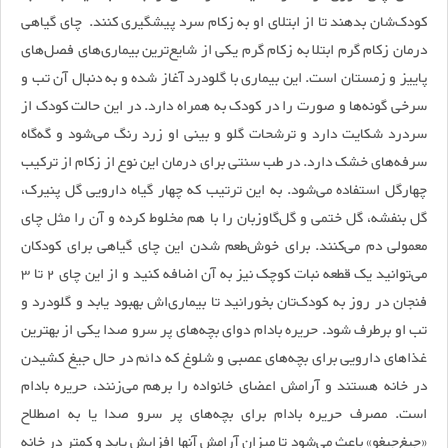
کودک‌شان بدهند تا از ابتلای او به زکام سرد پیشگیری کنند. چای گیاهی
درمان زکام گرم ابتلا به زکام گرم یکی از شایع‌ترین بیماری‌های فصل‌های
پاییز و زمستان است. این بیماری با گلودرد آغاز شده و به دنبال آن تب و
سرخی گونه‌ها و صورت را در کودک به همراه دارد. در این حالت کودک از
سردرد شکایت دارد و ترشحات گلو و بینی او زرد رنگ می‌شود و گه‌گاه
سرفه‌های خشک دارد. در طب سنتی برای درمان این نوع از زکام از ترکیب
چهارگل استفاده می‌شود. به این ترتیب که چهار گیاه دارویی گل پنیرک،
گل بنفشه، گل ختمی و گل‌گاوزبان را با هم مخلوط کرده و آن را مثل چای
معمولی دم می‌کنند. برای خوش‌طعم شدن این چای گیاهی برای کودکان
می‌توانید یک قطعه نبات کوچک نیز به آن اضافه کنید و از این چای 2 تا 3
فنجان در روز به کودک‌تان بخورانید تا بیماری‌اش بهبود یابد و گلودرد و
تب او برطرف شود. حریره بادام دوای بچه‌های پر سرو صدا یکی از بهترین
غذاهای دارویی برای بچه‌های عصبی و شلوغ که دائم در حال جیغ کشیدن
در خانه هستند و آرامش اعضای خانواده را برهم می‌زنند، حریره بادام
است. مصرف حریره بادام برای بچه‌های پر سرو صدا یا به اصطلاح
«جیغ‌جیغو» باعث می‌شود تا میزان آرامش آنها افزایش یابد و کمتر در خانه