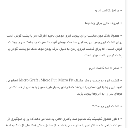
مراحل کاشت ابرو
»
ابروها، قابی برای چشم‌ها
»
معمولا بانک موی مناسب برای پیوند ابرو، موهای ناحیه اطراف سر یا پشت گوش است.
»
برای کاشت ابروی مردان به دلیل ضخامت موهای آنها بانک مو ناحیه پشت سر یا پوشت
گوش است. اما برای کاشت ابروی زنان به دلیل نازک بودن موها بانک مو پشت گوش یا
پشت گردن باشد، بهتر است.
صفر تا صد کاشت ابرو
»
کاشت ابرو به چندین روش مختلف Micro Graft ، Micro Fut ،Micro Fit انجام می
»
شود این روشها این امکان را می‌دهد که تارهای بسیار ظریف مو و یا بعضی از قسمت از
موهای سر را به ابروها پیوند بزند
کاشت ابرو چیست ؟
»
ه طور معمول کلینیک یک شامپو ضد باکتری خاص به شما می دهد که برای جلوگیری از
»
عفونت طراحی شده؛ اگر این را ندارید، می توانید از محلول نمکی (مخلوطی از نمک و آب)