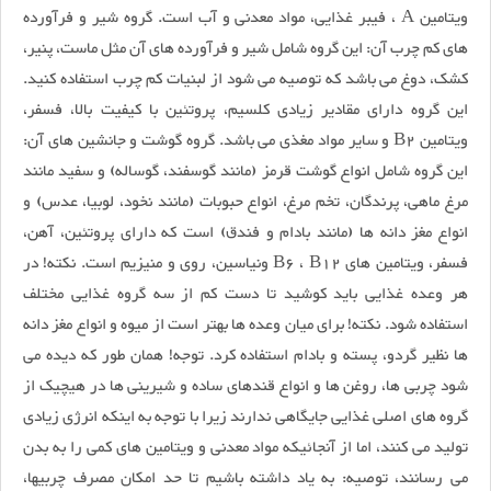
ویتامین A ، فیبر غذایی، مواد معدنی و آب است. گروه شیر و فرآورده
های کم چرب آن: این گروه شامل شیر و فرآورده های آن مثل ماست، پنیر،
کشک، دوغ می باشد که توصیه می شود از لبنیات کم چرب استفاده کنید.
این گروه دارای مقادیر زیادی کلسیم، پروتئین با کیفیت بالا، فسفر،
ویتامین B2 و سایر مواد مغذی می باشد. گروه گوشت و جانشین های آن:
این گروه شامل انواع گوشت قرمز (مانند گوسفند، گوساله) و سفید مانند
مرغ ماهی، پرندگان، تخم مرغ، انواع حبوبات (مانند نخود، لوبیا، عدس) و
انواع مغز دانه ها (مانند بادام و فندق) است که دارای پروتئین، آهن،
فسفر، ویتامین های B6 ، B12 ونیاسین، روی و منیزیم است. نکته! در
هر وعده غذایی باید کوشید تا دست کم از سه گروه غذایی مختلف
استفاده شود. نکته! برای میان وعده ها بهتر است از میوه و انواع مغز دانه
ها نظیر گردو، پسته و بادام استفاده کرد. توجه! همان طور که دیده می
شود چربی ها، روغن ها و انواع قندهای ساده و شیرینی ها در هیچیک از
گروه های اصلی غذایی جایگاهی ندارند زیرا با توجه به اینکه انرژی زیادی
تولید می کنند، اما از آنجائیکه مواد معدنی و ویتامین های کمی را به بدن
می رسانند، توصیه: به یاد داشته باشیم تا حد امکان مصرف چربیها،