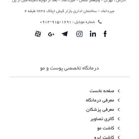
آدرس : تهران - ولیعصر شمال - میرداماد - بعد از کوچه دفینه قبل از پل
میرداماد - ساختمان اداری بازار کیش (پلاک 436) طبقه 4
شماره موبایل :
1691-915-0912
درمانگاه تخصصی پوست و مو
صفحه نخست
معرفی درمانگاه
معرفی پزشکان
گالری تصاویر
کاشت مو
کاشت ابرو