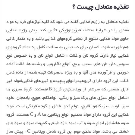
تغذیه متعادل چیست ؟
تغذیه متعادل به رژیم غذایی گفته می شود که کلیه نیازهای فرد به مواد
مغذی را در شرایط مختلف فیزیولوژیکی تأمین کند. یعنی رژیم غذایی
حاوی مواد غذایی متنوع از تمامی گروههای غذایی باشد و به مقدار کافی
هم خورده شود. انسان برای دستیابی به سلامت کامل به تمام گروههای
غذایی نیاز دارد. گروه نان و غلات : شامل انواع نان و به خصوص نوع
سبوس دار، نان های سنتی، برنج، انواع ماکارونی و رشته ها، غلات آماده
خوردن و فرآورده های آنها و به ویژه محصولات تهیه شده از دانه کامل
غلات. این گروه دارای کربوهیدراتهای پیچیده و فیبرهای غذایی(مواد غیر
قابل هضمی که سرشار از ویتامینهای گروه B)هستند. گروه سبزی ها
:شامل انواع سبزی های برگ سبز و رنگی، انواعکلم، هویچ، بادمجان، نخود
سبز، لوبیا سبز، کاهو، قارچ، انواع کدو، فلفل و گوجه فرنگی است. مواد
غذایی این گروه دارای مواد معدنیو انواع ویتامین ها A و C هستند. گروه
میوه ها:شامل انواع میوه و آب میوه تازه طبیعی، کمپوت میوه و میوه های
خشک می باشد. مواد مغذی مهم این گروه شامل ویتامین C ، پیش ساز