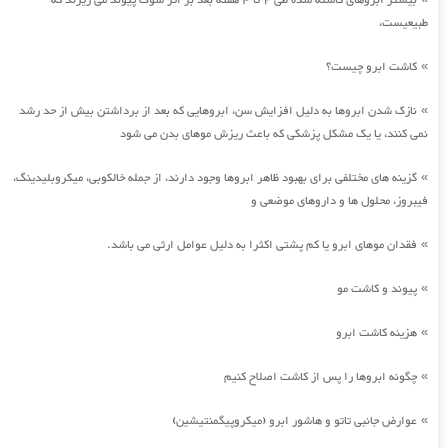
بیشتر ابروهای کاشته شده طی 2 تا 4 هفته بعد بر اثر شوک پیوند می ریزند که
طبیعیست،
کاشت ابرو چیست؟
»
نازک شدن ابروها به دلیل افزایش سن، ابروهایی که بعد از برداشتن بیش از حد رشد
»
نمی کنند، یا یک مشکل پزشکی که باعث ریزش موهای بدن می شود
گزینه های مختلفی برای بهبود ظاهر ابروها وجود دارند، از جمله خالکوبی، میکروبلیدینگ،
»
فیبروز، محلول ها و داروهای موضعی و
فقدان موهای ابرو یا کم پشتی اکثرا به دلیل عوامل ارثی می باشد.
»
پیوند و کاشت مو
»
هزینه کاشت ابرو
»
چگونه ابروها را پس از کاشت اصلاح کنیم
»
عوارض جانبی تاتو و هاشور ابرو (میکروپیگمنتیشین)
»