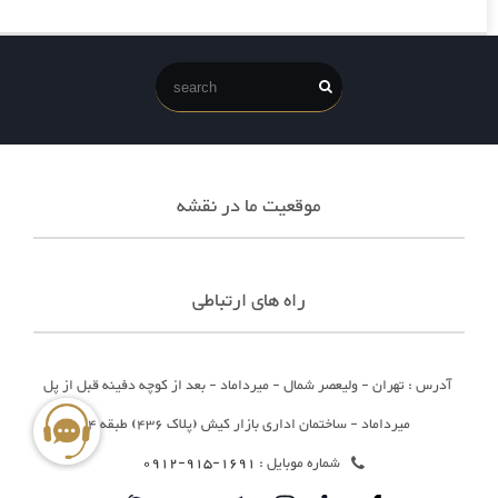
موقعیت ما در نقشه
راه های ارتباطی
آدرس : تهران - ولیعصر شمال - میرداماد - بعد از کوچه دفینه قبل از پل
میرداماد - ساختمان اداری بازار کیش (پلاک 436) طبقه 4
شماره موبایل :
1691-915-0912