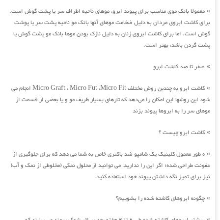
معمولا بانک موی مناسب برای پیوند ابرو، موهای ناحیه اطراف سر یا پشت گوش است.
»
برای کاشت ابروی مردان به دلیل ضخامت موهای آنها بانک مو ناحیه پشت سر یا پوشت
گوش است. اما برای کاشت ابروی زنان به دلیل نازک بودن موها بانک مو پشت گوش یا
پشت گردن باشد، بهتر است.
صفر تا صد کاشت ابرو
»
کاشت ابرو به چندین روش مختلف Micro Graft ، Micro Fut ،Micro Fit انجام می
»
شود این روشها این امکان را می‌دهد که تارهای بسیار ظریف مو و یا بعضی از قسمت از
موهای سر را به ابروها پیوند بزند
کاشت ابرو چیست ؟
»
ه طور معمول کلینیک یک شامپو ضد باکتری خاص به شما می دهد که برای جلوگیری از
»
عفونت طراحی شده؛ اگر این را ندارید، می توانید از محلول نمکی (مخلوطی از نمک و آب)
نیز برای تمیز نگه داشتن پیوند خود استفاده کنید.
چگونه ابروهای کاشته شده را بشوییم؟
»
»