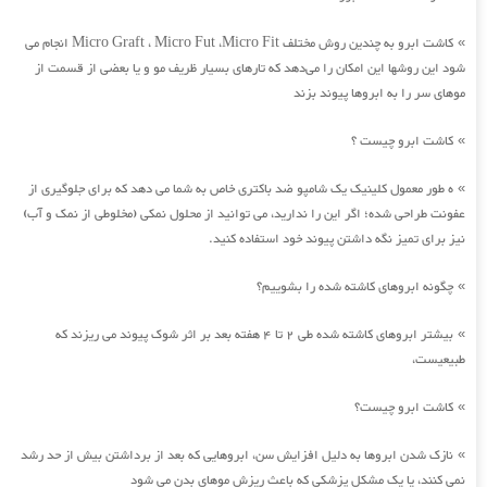
کاشت ابرو به چندین روش مختلف Micro Graft ، Micro Fut ،Micro Fit انجام می
»
شود این روشها این امکان را می‌دهد که تارهای بسیار ظریف مو و یا بعضی از قسمت از
موهای سر را به ابروها پیوند بزند
کاشت ابرو چیست ؟
»
ه طور معمول کلینیک یک شامپو ضد باکتری خاص به شما می دهد که برای جلوگیری از
»
عفونت طراحی شده؛ اگر این را ندارید، می توانید از محلول نمکی (مخلوطی از نمک و آب)
نیز برای تمیز نگه داشتن پیوند خود استفاده کنید.
چگونه ابروهای کاشته شده را بشوییم؟
»
بیشتر ابروهای کاشته شده طی 2 تا 4 هفته بعد بر اثر شوک پیوند می ریزند که
»
طبیعیست،
کاشت ابرو چیست؟
»
نازک شدن ابروها به دلیل افزایش سن، ابروهایی که بعد از برداشتن بیش از حد رشد
»
نمی کنند، یا یک مشکل پزشکی که باعث ریزش موهای بدن می شود