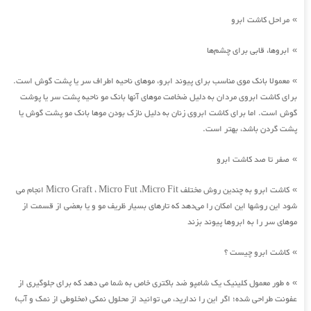
مراحل کاشت ابرو
»
ابروها، قابی برای چشم‌ها
»
معمولا بانک موی مناسب برای پیوند ابرو، موهای ناحیه اطراف سر یا پشت گوش است.
»
برای کاشت ابروی مردان به دلیل ضخامت موهای آنها بانک مو ناحیه پشت سر یا پوشت
گوش است. اما برای کاشت ابروی زنان به دلیل نازک بودن موها بانک مو پشت گوش یا
پشت گردن باشد، بهتر است.
صفر تا صد کاشت ابرو
»
کاشت ابرو به چندین روش مختلف Micro Graft ، Micro Fut ،Micro Fit انجام می
»
شود این روشها این امکان را می‌دهد که تارهای بسیار ظریف مو و یا بعضی از قسمت از
موهای سر را به ابروها پیوند بزند
کاشت ابرو چیست ؟
»
ه طور معمول کلینیک یک شامپو ضد باکتری خاص به شما می دهد که برای جلوگیری از
»
عفونت طراحی شده؛ اگر این را ندارید، می توانید از محلول نمکی (مخلوطی از نمک و آب)