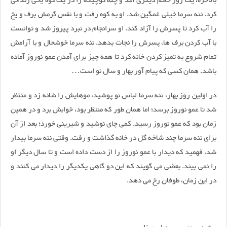
بالاخره، یک روز حاکم دیگری آمد و چله کوچیکه را در یک کوه یخی زندانی
کرد. ننه سرما خیلی غمگین شد. او به کوه رفت و با نفس گرمش برف و یخ
را آب کرد تا پسرش را آزاد کند. او سرانجام در نبرد پیروز شد و توانست
با آب کردن برف ها، پسرش را نجات بدهد. ننه سرما خوشحال و با آرامش
تمام شروع به تمیز کردن خانه کرد تا همه چیز برای آمدن عمو نوروز آماده
باشد. همان کسی که پیام آور بهار و سال نو است…
در اولین روز بهار، ننه سرما لباس نو پوشید، موهایش را شانه زد و منتظر
شد تا عمو نوروز برسد؛ اما همان طور که منتظر بود، خوابش برد و در همین
زمان بود که عمو نوروز رسید. کمی چای نوشید و شیرینی خورد؛ بعد از آن
برای ننه سرما چند شاخه گل در خانه گذاشت و رفت. وقتی ننه سرما بیدار
شد، فهمید که دیدار با عمو نوروز را از دست داده است و تا سال دیگر او
را نمی بیند. بعضی می گویند که این دو گاهی یکدیگر را دیدار می کنند و
در این زمان، طوفان رخ می دهد.