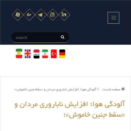
صفحه نخست
آلودگی هوا؛ افزایش ناباروری مردان و «سقط جنین خاموش»؛
آلودگی هوا؛ افزایش ناباروری مردان و
«سقط جنین خاموش»؛