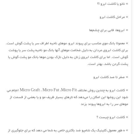
تاتو یا کاشت ابرو !؟
»
مراحل کاشت ابرو
»
ابروها، قابی برای چشم‌ها
»
معمولا بانک موی مناسب برای پیوند ابرو، موهای ناحیه اطراف سر یا پشت گوش است.
»
برای کاشت ابروی مردان به دلیل ضخامت موهای آنها بانک مو ناحیه پشت سر یا پوشت
گوش است. اما برای کاشت ابروی زنان به دلیل نازک بودن موها بانک مو پشت گوش یا
پشت گردن باشد، بهتر است.
صفر تا صد کاشت ابرو
»
کاشت ابرو به چندین روش مختلف Micro Graft ، Micro Fut ،Micro Fit انجام می
»
شود این روشها این امکان را می‌دهد که تارهای بسیار ظریف مو و یا بعضی از قسمت از
موهای سر را به ابروها پیوند بزند
کاشت ابرو چیست ؟
»
ه طور معمول کلینیک یک شامپو ضد باکتری خاص به شما می دهد که برای جلوگیری از
»