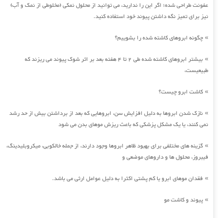
عفونت طراحی شده؛ اگر این را ندارید، می توانید از محلول نمکی (مخلوطی از نمک و آب)
نیز برای تمیز نگه داشتن پیوند خود استفاده کنید.
چگونه ابروهای کاشته شده را بشوییم؟
»
بیشتر ابروهای کاشته شده طی 2 تا 4 هفته بعد بر اثر شوک پیوند می ریزند که
»
طبیعیست،
کاشت ابرو چیست؟
»
نازک شدن ابروها به دلیل افزایش سن، ابروهایی که بعد از برداشتن بیش از حد رشد
»
نمی کنند، یا یک مشکل پزشکی که باعث ریزش موهای بدن می شود
گزینه های مختلفی برای بهبود ظاهر ابروها وجود دارند، از جمله خالکوبی، میکروبلیدینگ،
»
فیبروز، محلول ها و داروهای موضعی و
فقدان موهای ابرو یا کم پشتی اکثرا به دلیل عوامل ارثی می باشد.
»
پیوند و کاشت مو
»