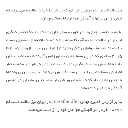
هرساله تقریبا یک میلیون نیز کودک در اثر ابتلا به ذات‌الریه می‌میرند که
نیمی از این مرگها با آلودگی هوا ارتباط مستقیم دارد.
علاوه بر تحقیق چینی‌ها، در فوریه سال جاری میلادی نتیجۀ تحقیق دیگری
این‌بار در ایالات متحده آمریکا منتشر شد که به یافته‌های مشابهی دست
یافته بود: مطالعۀ سوابق پزشکی حدود 13 هزار زن بین سال‌های 2007 تا
2015 میلادی که در پی سقط جنین به اورژانس آورده شده بودند، نشان
داد که افزایش 20 میکروگرمی دی اکسید نیتروژن در هر متر مکعب، خطر
افزایش سقط جنین را 16 درصد افزایش می‌دهد. بررسی این پرونده‌ها
همچنین نشان داد که در هفت روز قبل از سقط جنین، مادران در معرض
آلودگی هوا قرار داشته‌اند.
بنا بر گزارش‌ کمپین جهانی «BreatheLife» در ایران نیز سالانه دست‌کم
28079 نفر در اثر آلودگی هوا جان خود را از دست می‌دهند.