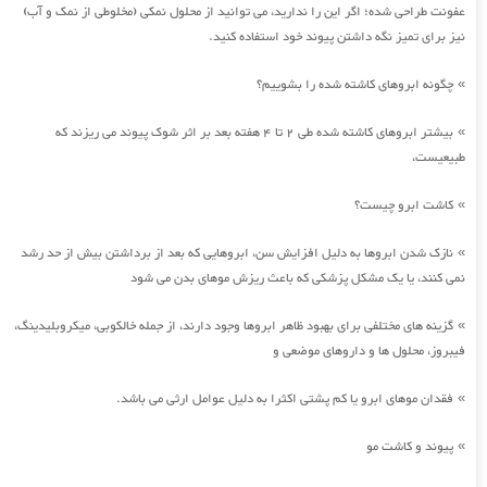
عفونت طراحی شده؛ اگر این را ندارید، می توانید از محلول نمکی (مخلوطی از نمک و آب)
نیز برای تمیز نگه داشتن پیوند خود استفاده کنید.
چگونه ابروهای کاشته شده را بشوییم؟
»
بیشتر ابروهای کاشته شده طی 2 تا 4 هفته بعد بر اثر شوک پیوند می ریزند که
»
طبیعیست،
کاشت ابرو چیست؟
»
نازک شدن ابروها به دلیل افزایش سن، ابروهایی که بعد از برداشتن بیش از حد رشد
»
نمی کنند، یا یک مشکل پزشکی که باعث ریزش موهای بدن می شود
گزینه های مختلفی برای بهبود ظاهر ابروها وجود دارند، از جمله خالکوبی، میکروبلیدینگ،
»
فیبروز، محلول ها و داروهای موضعی و
فقدان موهای ابرو یا کم پشتی اکثرا به دلیل عوامل ارثی می باشد.
»
پیوند و کاشت مو
»