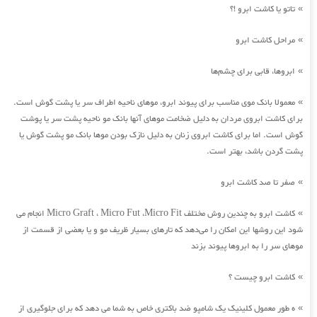
تاتو یا کاشت ابرو !؟
»
مراحل کاشت ابرو
»
ابروها، قابی برای چشم‌ها
»
معمولا بانک موی مناسب برای پیوند ابرو، موهای ناحیه اطراف سر یا پشت گوش است.
»
برای کاشت ابروی مردان به دلیل ضخامت موهای آنها بانک مو ناحیه پشت سر یا پوشت
گوش است. اما برای کاشت ابروی زنان به دلیل نازک بودن موها بانک مو پشت گوش یا
پشت گردن باشد، بهتر است.
صفر تا صد کاشت ابرو
»
کاشت ابرو به چندین روش مختلف Micro Graft ، Micro Fut ،Micro Fit انجام می
»
شود این روشها این امکان را می‌دهد که تارهای بسیار ظریف مو و یا بعضی از قسمت از
موهای سر را به ابروها پیوند بزند
کاشت ابرو چیست ؟
»
ه طور معمول کلینیک یک شامپو ضد باکتری خاص به شما می دهد که برای جلوگیری از
»