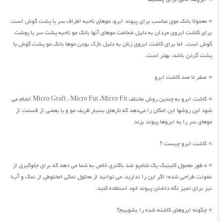
معمولا بانک موی مناسب برای پیوند ابرو، موهای ناحیه اطراف سر یا پشت گوش است.
»
برای کاشت ابروی مردان به دلیل ضخامت موهای آنها بانک مو ناحیه پشت سر یا پوشت
گوش است. اما برای کاشت ابروی زنان به دلیل نازک بودن موها بانک مو پشت گوش یا
پشت گردن باشد، بهتر است.
صفر تا صد کاشت ابرو
»
کاشت ابرو به چندین روش مختلف Micro Graft ، Micro Fut ،Micro Fit انجام می
»
شود این روشها این امکان را می‌دهد که تارهای بسیار ظریف مو و یا بعضی از قسمت از
موهای سر را به ابروها پیوند بزند
کاشت ابرو چیست ؟
»
ه طور معمول کلینیک یک شامپو ضد باکتری خاص به شما می دهد که برای جلوگیری از
»
عفونت طراحی شده؛ اگر این را ندارید، می توانید از محلول نمکی (مخلوطی از نمک و آب)
نیز برای تمیز نگه داشتن پیوند خود استفاده کنید.
چگونه ابروهای کاشته شده را بشوییم؟
»