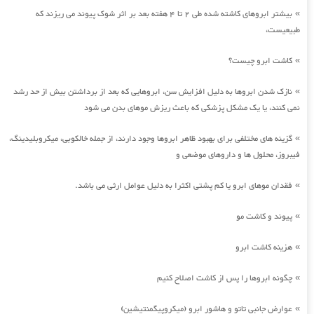
بیشتر ابروهای کاشته شده طی 2 تا 4 هفته بعد بر اثر شوک پیوند می ریزند که
»
طبیعیست،
کاشت ابرو چیست؟
»
نازک شدن ابروها به دلیل افزایش سن، ابروهایی که بعد از برداشتن بیش از حد رشد
»
نمی کنند، یا یک مشکل پزشکی که باعث ریزش موهای بدن می شود
گزینه های مختلفی برای بهبود ظاهر ابروها وجود دارند، از جمله خالکوبی، میکروبلیدینگ،
»
فیبروز، محلول ها و داروهای موضعی و
فقدان موهای ابرو یا کم پشتی اکثرا به دلیل عوامل ارثی می باشد.
»
پیوند و کاشت مو
»
هزینه کاشت ابرو
»
چگونه ابروها را پس از کاشت اصلاح کنیم
»
عوارض جانبی تاتو و هاشور ابرو (میکروپیگمنتیشین)
»