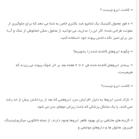
کاشت ابرو چیست ؟
»
ه طور معمول کلینیک یک شامپو ضد باکتری خاص به شما می دهد که برای جلوگیری از
»
عفونت طراحی شده؛ اگر این را ندارید، می توانید از محلول نمکی (مخلوطی از نمک و آب)
نیز برای تمیز نگه داشتن پیوند خود استفاده کنید.
چگونه ابروهای کاشته شده را بشوییم؟
»
بیشتر ابروهای کاشته شده طی 2 تا 4 هفته بعد بر اثر شوک پیوند می ریزند که
»
طبیعیست،
کاشت ابرو چیست؟
»
نازک شدن ابروها به دلیل افزایش سن، ابروهایی که بعد از برداشتن بیش از حد رشد
»
نمی کنند، یا یک مشکل پزشکی که باعث ریزش موهای بدن می شود
گزینه های مختلفی برای بهبود ظاهر ابروها وجود دارند، از جمله خالکوبی، میکروبلیدینگ،
»
فیبروز، محلول ها و داروهای موضعی و