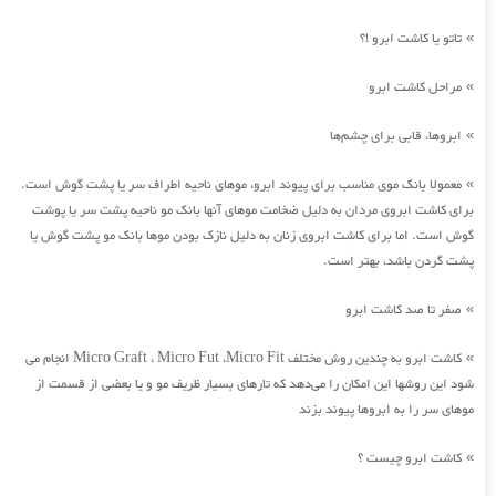
تاتو یا کاشت ابرو !؟
»
مراحل کاشت ابرو
»
ابروها، قابی برای چشم‌ها
»
معمولا بانک موی مناسب برای پیوند ابرو، موهای ناحیه اطراف سر یا پشت گوش است.
»
برای کاشت ابروی مردان به دلیل ضخامت موهای آنها بانک مو ناحیه پشت سر یا پوشت
گوش است. اما برای کاشت ابروی زنان به دلیل نازک بودن موها بانک مو پشت گوش یا
پشت گردن باشد، بهتر است.
صفر تا صد کاشت ابرو
»
کاشت ابرو به چندین روش مختلف Micro Graft ، Micro Fut ،Micro Fit انجام می
»
شود این روشها این امکان را می‌دهد که تارهای بسیار ظریف مو و یا بعضی از قسمت از
موهای سر را به ابروها پیوند بزند
کاشت ابرو چیست ؟
»