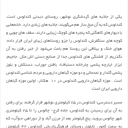
یکی از جاذبه های گردشگری نوشهر، روستای دیدنی کندلوس است.
کندلوس که به آن میخ ساز هم می‌گویند، جاذبه های زیادی دارد. خانه‌هایی
با دیوارهای کاهگلی که پنجره های کوچک زیبایی دارند، سقف های چوبی و
کوچه های سنگفرش، کندلوس را جزو روستاهای زیبای ایران قرار داده.
هوای خنک و ییلاقی این روستا هم باعث می‌شود از خیر رفتن به آن
نگذریم. از قشنگی های کندلوس جدا از صنایع دستی اش مثل جاجیم،
ایزار (پارچه پشمی چارخانه دستباف)، بافتن جوراب، دستکش و بلوز
پشمی گلدار و نمدمالی و دو موزه گیاهان دارویی و مردم شناسی کندلوس
است . موزه گیاهان دارویی کندلوس در 10 هکتار، اولین موزه گیاهان
دارویی ایران است.
مسیر دسترسی: کندلوس در 75 کیلومتری نوشهر قرار گرفته. برای رفتن
به آن برای رسیدن به کندلوس، جاده کرج- چالوس را تا 25 کیلومتری
شهر چالوس بروید، پنج کیلومتر بعد از مرزن آباد و از دوراهی «دوآب» که
به سمت کجور، تابلوی روستای فرهنگی‌تاریخی کندلوس 42 کیلومتر،