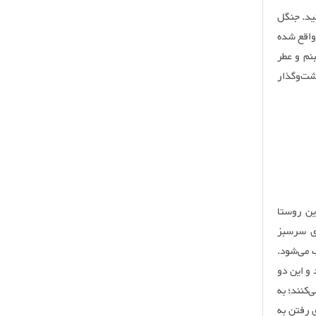
نید. جنگل
ۀ حسن‌کیف واقع شده
نم و عطر
شت‌وگذار
ین روستا
ای سرسبز
 می‌شود.
و این دو
کنند؛ به
 رفتن به