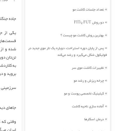
تعداد جلسات کاشت مو
»
جاده جنگلی
دو روش FUT یاFIT
»
یکی از ج
بهترین روش کاشت مو چیست ؟
»
قسمت‌های 
پس از پایان دوره استراحت، دوباره یک تار موی جدید در
شده و از 
»
فولیکول شکل می‌گیرد و رشد می‌کند
به کلاردش
تغییرات کاشت موی سر
»
بروید و در
چرخه ریزش و رشد مو
»
سرزمینی خن
کیلینیک تخصصی پوست و مو
»
آماده سازی ناحیه کاشت
»
جاهای دید
درمان اسکارها
»
وقتی که گ
ایران می‌آ