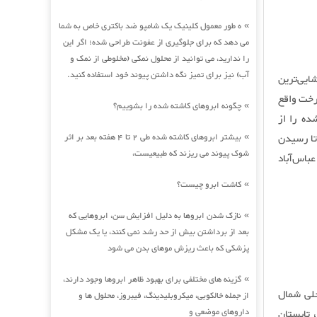
ه طور معمول کلینیک یک شامپو ضد باکتری خاص به شما
»
می دهد که برای جلوگیری از عفونت طراحی شده؛ اگر این
را ندارید، می توانید از محلول نمکی (مخلوطی از نمک و
آب) نیز برای تمیز نگه داشتن پیوند خود استفاده کنید.
یی‌ترین
رخت واقع
چگونه ابروهای کاشته شده را بشوییم؟
»
ده را از
را تا رسیدن
بیشتر ابروهای کاشته شده طی 2 تا 4 هفته بعد بر اثر
»
شوک پیوند می ریزند که طبیعیست،
باس‌آباد
کاشت ابرو چیست؟
»
نازک شدن ابروها به دلیل افزایش سن، ابروهایی که
»
بعد از برداشتن بیش از حد رشد نمی کنند، یا یک مشکل
پزشکی که باعث ریزش موهای بدن می شود
گزینه های مختلفی برای بهبود ظاهر ابروها وجود دارند،
»
حلی شمال
از جمله خالکوبی، میکروبلیدینگ، فیبروز، محلول ها و
داروهای موضعی و
، تابستان