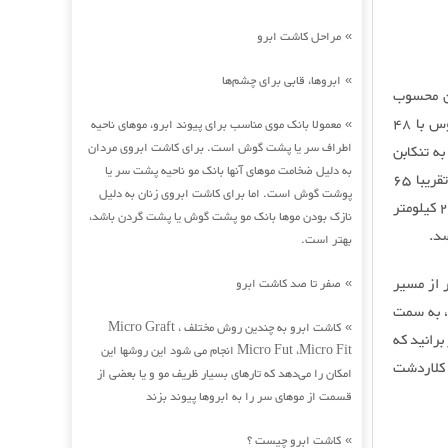
مراحل کاشت ابرو
»
ابروها، قابی برای چشم‌ها
»
ان محسوب
می‌شود. در شمال این منطقه، عباس‌آباد با 40 کیلومتر فاصله و در شمال‌شرقی آن، چالوس با 48
معمولا بانک موی مناسب برای پیوند ابرو، موهای ناحیه
»
اطراف سر یا پشت گوش است. برای کاشت ابروی مردان
ه تنکابن
به دلیل ضخامت موهای آنها بانک مو ناحیه پشت سر یا
باید بعد از پشت‌سر گذاشتن عباس‌آباد، نزدیک به 25 کیلومتر دیگر برانید. در مجموع، تقریبا 65
پوشت گوش است. اما برای کاشت ابروی زنان به دلیل
کیلومتر از کلاردشت تا تنکابن راه پیش‌ِرو دارید. همچنین در شرق کلاردشت، مرزن‌آباد با 24 کیلومتر
نازک بودن موها بانک مو پشت گوش یا پشت گردن باشد،
د.
بهتر است.
 از مسیر
صفر تا صد کاشت ابرو
»
ت، به سمت
کاشت ابرو به چندین روش مختلف Micro Graft ،
»
ید. در این سفر باید در حدود 195 کیلومتر برانید که
Micro Fut ،Micro Fit انجام می شود این روشها این
ه کلاردشت
امکان را می‌دهد که تارهای بسیار ظریف مو و یا بعضی از
قسمت از موهای سر را به ابروها پیوند بزند
کاشت ابرو چیست ؟
»