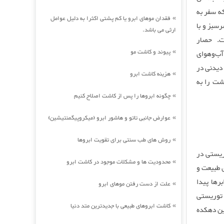
ه سفر به
فقدان موهای ابرو یا کم پشتی اکثرا به دلیل عوامل
»
سبز و با
ارثی می باشد.
ر گرفته است. حصار
پیوند و کاشت مو
آب‌وهوای
»
دیدنی در
هزینه کاشت ابرو
»
شت را به
چگونه ابروها را پس از کاشت اصلاح کنیم
»
عوارض جانبی تاتو و هاشور ابرو (میکروپیگمنتیشین)
»
روش های طب سنتی برای تقویت ابروها
»
ریستی در
محدودیت ها و مشکلات موجود در کاشت ابرو
»
 طبیعت و
رها پیدا
علت از دست رفتن موهای ابرو
»
 توریستی
کاشت ابروهای طبیعی با جدیدترین متد دنیا
»
ین دهکده