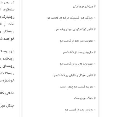
در بین جا
ریزش موی ارثی
»
علم‌کوه، 
رودبارک د
ویژگی های کلینیک حرفه ای کاشت مو
»
لذت از طب
تاثیر کوتاه کردن مو در رشد مو
»
روستای رو
خواهند ش
عفونت سر بعد از کاشت مو
»
این روستا
داروهای بعد از کاشت مو
»
رودخانه س
بهترین زمان برای کاشت مو
»
روستای رو
روستا کامل
تاثیر سیگار و قلیان بر کاشت مو
»
خوشمزه دری
هزینه کاشت مو چقدر است
»
نشانی: کل
بانک مو چیست
»
جنگل مجل
ورزش بعد از کاشت مو
»