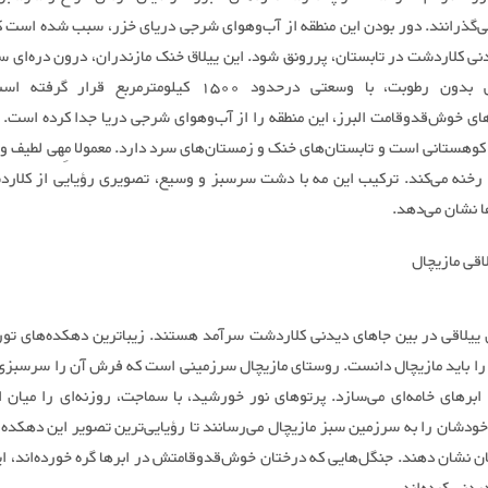
ی‌گذرانند. دور بودن این منطقه از آب‌وهوای شرجی دریای خزر، سبب شده است ک
نی کلاردشت در تابستان، پررونق شود. این ییلاق خنک مازندران، درون دره‌ای سر
آب‌وهوایی بدون رطوبت، با وسعتی درحدود 1500 کیلومترمربع قرا
های خوش‌قدوقامت البرز، این منطقه را از آب‌‌وهوای شرجی دریا جدا کرده است. 
 کوهستانی است و تابستان‌های خنک و زمستان‌های سرد دارد. معمولا مِهی لطیف و 
 رخنه می‌کند. ترکیب این مه با دشت سرسبز و وسیع، تصویری رؤیایی از کلارد
 نشان می‌دهد.
اقی مازیچال
ییلاقی در بین جاهای دیدنی کلاردشت سرآمد هستند. زیباترین دهکده‌های تو
 را باید مازیچال دانست. روستای مازیچال سرزمینی است که فرش آن را سرسبزی
برهای خامه‌ای می‌سازد. پرتوهای نور خورشید، با سماجت، روزنه‌ای را میان اب
 خودشان را به سرزمین سبز مازیچال می‌رسانند تا رؤیایی‌ترین تصویر این دهکده
ان نشان دهند. جنگل‌هایی که درختان خوش‌قدوقامتش در ابرها گره خورده‌اند، ا