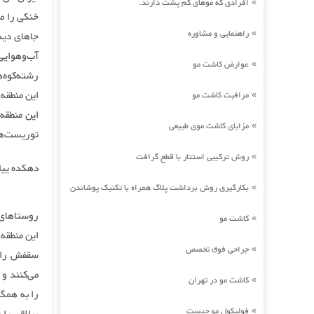
افرادی که موهای کم پشت دارند.
»
خنکی را م
راهنمایی و مشاوره
»
جاهای دید
عوارض کاشت مو
»
رشته‌کوه‌
این منطقه
مراقبت کاشت مو
»
این منطقه
مزایای کاشت موی طبیعی
»
توریست‌ها
روش ترکیبی استتار با قطع گرافت
»
دهکده ییل
بکارگیری روش برداشت پلاگ همراه با تکنیک پوشاندن
»
روستاهای 
کاشت مو
»
این منطقه
جراحی فوق تخصص
»
سقفش را ا
می‌کنند و
کاشت مو در تهران
»
را به همگ
فولیکول مو چیست
»