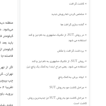
کاشت گرافت
»
مشخص کردن خط رویش جدید
»
منطقه دید
آماده سازی گرافت ها
»
در روش SUT، از تکنیک مشهوری به نام تیز و کند
»
کیلومتر ف
استفاده می شود
برداشت گرافت با مکش
»
فاصله جا 
روش SUT، از تکنیک مشهوری به نام تیز و کند
»
استفاده می شود. یعنی جراح ابتدا به کمک یک پانچ تیز،
اگر از ته
تهران‌ ـ‌ 
ایجاد برش به کمک پانچ
»
تق
مراحل کاشت مو به روش SUT
»
بروید، با
مراحل کاشت مو به روش SUT جز جدیدترین روش
»
کاشت است
جاده رؤیای