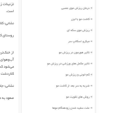
درمان ریزش موی عصبی
»
است.
کاشت مو با لیزر
»
نشانی: کلا
ریزش موی سکه ای
»
روستای کر
میکرو اسکالپ سر
»
از خنک‌تر
تاثیر هورمون در ریزش مو
»
آب‌وهوای 
تاثیر مکمل های ورزشی در ریزش مو
»
می‌شود که
کلاردشت بو
کم خونی و ریزش مو
»
نشانی: جاد
ضربه به سر بعد از کاشت مو
»
روش های تقویت مو
»
صعود به ع
علت سفید شدن زودهنگام موها
»