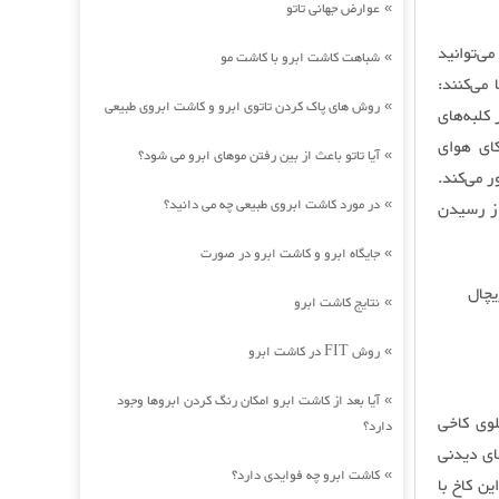
عوارض جهانی تاتو
»
می‌توانید
شباهت کاشت ابرو با کاشت مو
»
می‌کنند:
روش های پاک کردن تاتوی ابرو و کاشت ابروی طبیعی
»
کلبه‌های
ای هوای
آیا تاتو باعث از بین رفتن موهای ابرو می شود؟
»
 می‌کند.
در مورد کاشت ابروی طبیعی چه می دانید؟
از رسیدن
»
جایگاه ابرو و کاشت ابرو در صورت
»
یچال
نتایج کاشت ابرو
»
روش FIT در کاشت ابرو
»
آیا بعد از کاشت ابرو امکان رنگ کردن ابروها وجود
»
لوی کاخی
دارد؟
ای دیدنی
کاشت ابرو چه فوایدی دارد؟
»
ن کاخ با