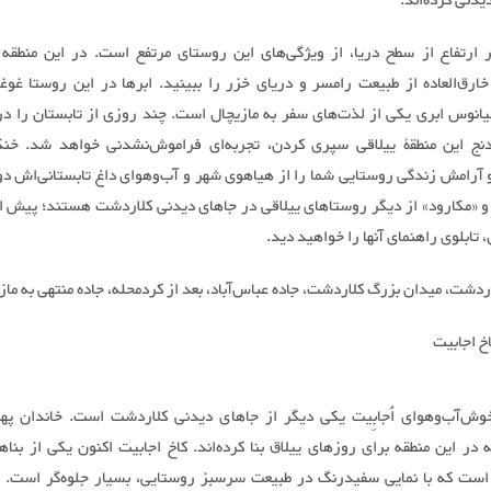
دیدنی کرده‌اند.
 متر ارتفاع از سطح دریا، از ویژگی‌های این روستای مرتفع است. در این منطقه 
خارق‌العاده از طبیعت رامسر و دریای خزر را ببینید. ابرها در این روستا غوغا 
یانوس ابری یکی از لذت‌های سفر به مازیچال است. چند روزی از تابستان را در 
نج این منطقۀ ییلاقی سپری کردن، تجربه‌ای فراموش‌نشدنی خواهد شد. خنک
و آرامش زندگی روستایی شما را از هیاهوی شهر و آب‌وهوای داغ تابستانی‌اش دور
و «مکارود» از دیگر روستاهای ییلاقی در جاهای دیدنی کلاردشت هستند؛ پیش 
، تابلوی راهنمای آنها را خواهید دید.
ردشت، میدان بزرگ کلاردشت، جاده عباس‌آباد، بعد از کردمحله، جاده منتهی به ماز
خ اجابیت
ش‌آب‌وهوای اُجابِیت یکی دیگر از جاهای دیدنی کلاردشت است. خاندان په
در این منطقه برای روزهای ییلاق بنا کرده‌اند. کاخ اجابیت اکنون یکی از بناه
ست که با نمایی سفیدرنگ در طبیعت سرسبز روستایی، بسیار جلوه‌گر است. ای