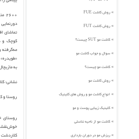
ییلاقی را 
روش کاشت FUE
»
2600
دورنمایی 
روش کاشت FUT
»
تماشای اق
کاشت مو SUT چیست؟
»
کوچک و د
مه‌گرفته 
سوال و جواب کاشت مو
»
«طویدره» 
به مازیچال
کاشت مو چیست؟
»
روش کاشت مو
»
نشانی: کلا
انواع کاشت مو و روش های کلینیک
»
روستا و کا
کلینیک زیبایی پوست و مو
»
روستای خو
کاشت مو از ناحیه تناسلی
»
خوش‌نقشه 
کلاردشت ا
ریزش مو در دوران بارداری
»