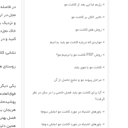
رژیم غذایی بعد از کاشت مو
»
در فاصله ک
تاثیر الکل بر کاشت مو
»
و نزدیک ب
روش های کاشت مو
»
خاک نم‌زد
کنید و در 
مواردی که درباره کاشت مو باید بدانیم
»
نشانی: کل
روش PRP کاشت مو یا ترمیم مو؟
»
روستای ه
کاشت مو با موی بلند
»
مراحل پیوند مو و نتایج حاصل از آن
»
یکی دیگر 
آیا برای کاشت مو باید فصل خاصی را در سال در نظر
»
فوق‌العاد
گرفت؟
پوشیده‌شد
هریجان یک
باورهای اشتباه در مورد کاشت مو (بخش سوم)
»
فصل بهتری
باورهای اشتباه در مورد کاشت مو (بخش دوم)
»
همین دلیل