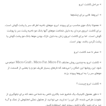
مراحل کاشت ابرو
»
ابروها، قابی برای چشم‌ها
»
معمولا بانک موی مناسب برای پیوند ابرو، موهای ناحیه اطراف سر یا پشت گوش است.
»
برای کاشت ابروی مردان به دلیل ضخامت موهای آنها بانک مو ناحیه پشت سر یا پوشت
گوش است. اما برای کاشت ابروی زنان به دلیل نازک بودن موها بانک مو پشت گوش یا
پشت گردن باشد، بهتر است.
صفر تا صد کاشت ابرو
»
کاشت ابرو به چندین روش مختلف Micro Graft ، Micro Fut ،Micro Fit انجام می
»
شود این روشها این امکان را می‌دهد که تارهای بسیار ظریف مو و یا بعضی از قسمت از
موهای سر را به ابروها پیوند بزند
کاشت ابرو چیست ؟
»
ه طور معمول کلینیک یک شامپو ضد باکتری خاص به شما می دهد که برای جلوگیری از
»
عفونت طراحی شده؛ اگر این را ندارید، می توانید از محلول نمکی (مخلوطی از نمک و آب)
نیز برای تمیز نگه داشتن پیوند خود استفاده کنید.