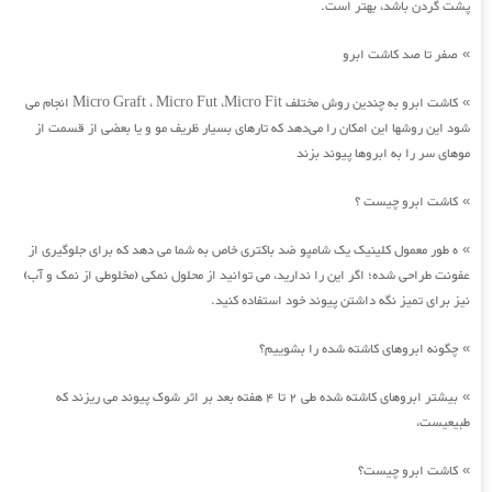
پشت گردن باشد، بهتر است.
صفر تا صد کاشت ابرو
»
کاشت ابرو به چندین روش مختلف Micro Graft ، Micro Fut ،Micro Fit انجام می
»
شود این روشها این امکان را می‌دهد که تارهای بسیار ظریف مو و یا بعضی از قسمت از
موهای سر را به ابروها پیوند بزند
کاشت ابرو چیست ؟
»
ه طور معمول کلینیک یک شامپو ضد باکتری خاص به شما می دهد که برای جلوگیری از
»
عفونت طراحی شده؛ اگر این را ندارید، می توانید از محلول نمکی (مخلوطی از نمک و آب)
نیز برای تمیز نگه داشتن پیوند خود استفاده کنید.
چگونه ابروهای کاشته شده را بشوییم؟
»
بیشتر ابروهای کاشته شده طی 2 تا 4 هفته بعد بر اثر شوک پیوند می ریزند که
»
طبیعیست،
کاشت ابرو چیست؟
»