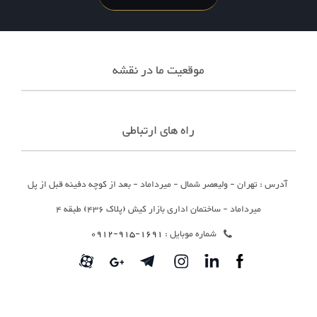
موقعیت ما در نقشه
راه های ارتباطی
آدرس : تهران - ولیعصر شمال - میرداماد - بعد از کوچه دفینه قبل از پل
میرداماد - ساختمان اداری بازار کیش (پلاک 436) طبقه 4
شماره موبایل :
1691-915-0912