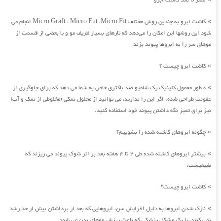
صفر تا صد کاشت ابرو
کاشت ابرو به چندین روش مختلف Micro Graft ، Micro Fut ،Micro Fit انجام می
»
شود این روشها این امکان را می‌دهد که تارهای بسیار ظریف مو و یا بعضی از قسمت از
موهای سر را به ابروها پیوند بزند
کاشت ابرو چیست ؟
»
ه طور معمول کلینیک یک شامپو ضد باکتری خاص به شما می دهد که برای جلوگیری از
»
عفونت طراحی شده؛ اگر این را ندارید، می توانید از محلول نمکی (مخلوطی از نمک و آب)
نیز برای تمیز نگه داشتن پیوند خود استفاده کنید.
چگونه ابروهای کاشته شده را بشوییم؟
»
بیشتر ابروهای کاشته شده طی 2 تا 4 هفته بعد بر اثر شوک پیوند می ریزند که
»
طبیعیست،
کاشت ابرو چیست؟
»
نازک شدن ابروها به دلیل افزایش سن، ابروهایی که بعد از برداشتن بیش از حد رشد
»
نمی کنند، یا یک مشکل پزشکی که باعث ریزش موهای بدن می شود