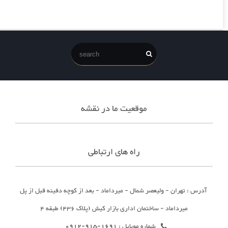
موقعیت ما در نقشه
راه های ارتباطی
آدرس : تهران - ولیعصر شمال - میرداماد - بعد از کوچه دفینه قبل از پل
میرداماد - ساختمان اداری بازار کیش (پلاک 436) طبقه 4
شماره موبایل :
1691-915-0912