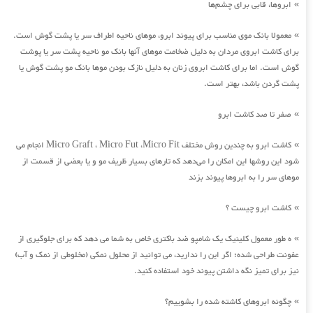
ابروها، قابی برای چشم‌ها
»
معمولا بانک موی مناسب برای پیوند ابرو، موهای ناحیه اطراف سر یا پشت گوش است.
»
برای کاشت ابروی مردان به دلیل ضخامت موهای آنها بانک مو ناحیه پشت سر یا پوشت
گوش است. اما برای کاشت ابروی زنان به دلیل نازک بودن موها بانک مو پشت گوش یا
پشت گردن باشد، بهتر است.
صفر تا صد کاشت ابرو
»
کاشت ابرو به چندین روش مختلف Micro Graft ، Micro Fut ،Micro Fit انجام می
»
شود این روشها این امکان را می‌دهد که تارهای بسیار ظریف مو و یا بعضی از قسمت از
موهای سر را به ابروها پیوند بزند
کاشت ابرو چیست ؟
»
ه طور معمول کلینیک یک شامپو ضد باکتری خاص به شما می دهد که برای جلوگیری از
»
عفونت طراحی شده؛ اگر این را ندارید، می توانید از محلول نمکی (مخلوطی از نمک و آب)
نیز برای تمیز نگه داشتن پیوند خود استفاده کنید.
چگونه ابروهای کاشته شده را بشوییم؟
»