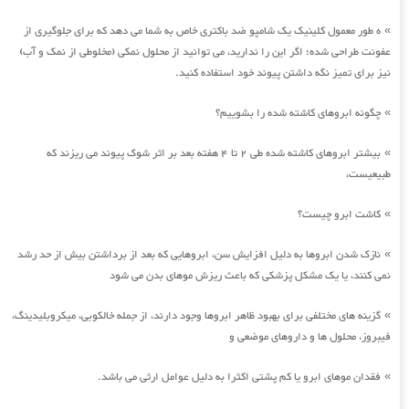
ه طور معمول کلینیک یک شامپو ضد باکتری خاص به شما می دهد که برای جلوگیری از
»
عفونت طراحی شده؛ اگر این را ندارید، می توانید از محلول نمکی (مخلوطی از نمک و آب)
نیز برای تمیز نگه داشتن پیوند خود استفاده کنید.
چگونه ابروهای کاشته شده را بشوییم؟
»
بیشتر ابروهای کاشته شده طی 2 تا 4 هفته بعد بر اثر شوک پیوند می ریزند که
»
طبیعیست،
کاشت ابرو چیست؟
»
نازک شدن ابروها به دلیل افزایش سن، ابروهایی که بعد از برداشتن بیش از حد رشد
»
نمی کنند، یا یک مشکل پزشکی که باعث ریزش موهای بدن می شود
گزینه های مختلفی برای بهبود ظاهر ابروها وجود دارند، از جمله خالکوبی، میکروبلیدینگ،
»
فیبروز، محلول ها و داروهای موضعی و
فقدان موهای ابرو یا کم پشتی اکثرا به دلیل عوامل ارثی می باشد.
»