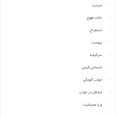
· سردرد
· حالت تهوع
· استفراغ
· یبوست
· سرگیجه
· احساس گیجی
· خواب آلودگی
· مشکل در خواب
· و یا عصبانیت