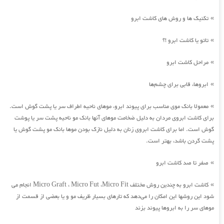
تکنیک ها و روش های کاشت ابرو
»
تاتو یا کاشت ابرو !؟
»
مراحل کاشت ابرو
»
ابروها، قابی برای چشم‌ها
»
معمولا بانک موی مناسب برای پیوند ابرو، موهای ناحیه اطراف سر یا پشت گوش است.
»
برای کاشت ابروی مردان به دلیل ضخامت موهای آنها بانک مو ناحیه پشت سر یا پوشت
گوش است. اما برای کاشت ابروی زنان به دلیل نازک بودن موها بانک مو پشت گوش یا
پشت گردن باشد، بهتر است.
صفر تا صد کاشت ابرو
»
کاشت ابرو به چندین روش مختلف Micro Graft ، Micro Fut ،Micro Fit انجام می
»
شود این روشها این امکان را می‌دهد که تارهای بسیار ظریف مو و یا بعضی از قسمت از
موهای سر را به ابروها پیوند بزند