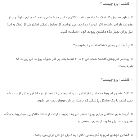
کاشت ابرو چیست ؟
»
ه طور معمول کلینیک یک شامپو ضد باکتری خاص به شما می دهد که برای جلوگیری از
»
عفونت طراحی شده؛ اگر این را ندارید، می توانید از محلول نمکی (مخلوطی از نمک و آب)
نیز برای تمیز نگه داشتن پیوند خود استفاده کنید.
چگونه ابروهای کاشته شده را بشوییم؟
»
بیشتر ابروهای کاشته شده طی 2 تا 4 هفته بعد بر اثر شوک پیوند می ریزند که
»
طبیعیست،
کاشت ابرو چیست؟
»
نازک شدن ابروها به دلیل افزایش سن، ابروهایی که بعد از برداشتن بیش از حد رشد
»
نمی کنند، یا یک مشکل پزشکی که باعث ریزش موهای بدن می شود
گزینه های مختلفی برای بهبود ظاهر ابروها وجود دارند، از جمله خالکوبی، میکروبلیدینگ،
»
فیبروز، محلول ها و داروهای موضعی و
فقدان موهای ابرو یا کم پشتی اکثرا به دلیل عوامل ارثی می باشد.
»