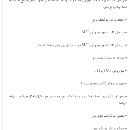
روش SUT، از تکنیک مشهوری به نام تیز و کند استفاده می شود. یعنی جراح ابتدا به
کمک یک پانچ تیز،
ایجاد برش به کمک پانچ
»
مراحل کاشت مو به روش SUT
»
مراحل کاشت مو به روش SUT جز جدیدترین روش کاشت است
»
تعداد جلسات کاشت مو
»
دو روش FUT یاFIT
»
بهترین روش کاشت مو چیست ؟
»
پس از پایان دوره استراحت، دوباره یک تار موی جدید در فولیکول شکل می‌گیرد و رشد
»
می‌کند
تغییرات کاشت موی سر
»
چرخه ریزش و رشد مو
»