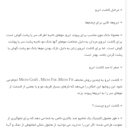
مراحل کاشت ابرو
»
ابروها، قابی برای چشم‌ها
»
معمولا بانک موی مناسب برای پیوند ابرو، موهای ناحیه اطراف سر یا پشت گوش است.
»
برای کاشت ابروی مردان به دلیل ضخامت موهای آنها بانک مو ناحیه پشت سر یا پوشت
گوش است. اما برای کاشت ابروی زنان به دلیل نازک بودن موها بانک مو پشت گوش یا
پشت گردن باشد، بهتر است.
صفر تا صد کاشت ابرو
»
کاشت ابرو به چندین روش مختلف Micro Graft ، Micro Fut ،Micro Fit انجام می
»
شود این روشها این امکان را می‌دهد که تارهای بسیار ظریف مو و یا بعضی از قسمت از
موهای سر را به ابروها پیوند بزند
کاشت ابرو چیست ؟
»
ه طور معمول کلینیک یک شامپو ضد باکتری خاص به شما می دهد که برای جلوگیری از
»
عفونت طراحی شده؛ اگر این را ندارید، می توانید از محلول نمکی (مخلوطی از نمک و آب)