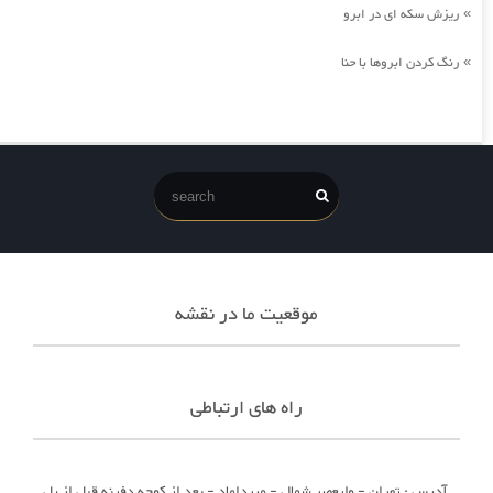
ریزش سکه ای در ابرو
»
رنگ کردن ابروها با حنا
»
موقعیت ما در نقشه
راه های ارتباطی
آدرس : تهران - ولیعصر شمال - میرداماد - بعد از کوچه دفینه قبل از پل