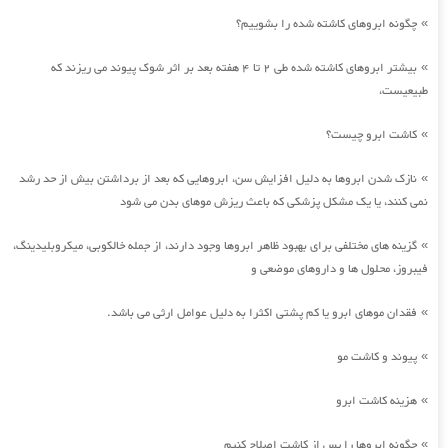
چگونه ابروهای کاشته شده را بشوییم؟
»
بیشتر ابروهای کاشته شده طی 2 تا 4 هفته بعد بر اثر شوک پیوند می ریزند که
»
طبیعیست،
کاشت ابرو چیست؟
»
نازک شدن ابروها به دلیل افزایش سن، ابروهایی که بعد از برداشتن بیش از حد رشد
»
نمی کنند، یا یک مشکل پزشکی که باعث ریزش موهای بدن می شود
گزینه های مختلفی برای بهبود ظاهر ابروها وجود دارند، از جمله خالکوبی، میکروبلیدینگ،
»
فیبروز، محلول ها و داروهای موضعی و
فقدان موهای ابرو یا کم پشتی اکثرا به دلیل عوامل ارثی می باشد.
»
پیوند و کاشت مو
»
هزینه کاشت ابرو
»
چگونه ابروها را پس از کاشت اصلاح کنیم
»