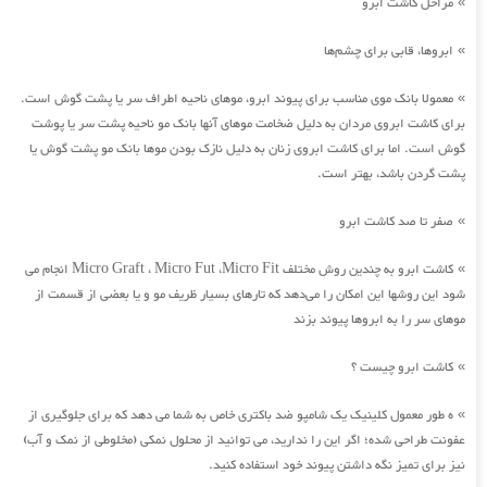
مراحل کاشت ابرو
»
ابروها، قابی برای چشم‌ها
»
معمولا بانک موی مناسب برای پیوند ابرو، موهای ناحیه اطراف سر یا پشت گوش است.
»
برای کاشت ابروی مردان به دلیل ضخامت موهای آنها بانک مو ناحیه پشت سر یا پوشت
گوش است. اما برای کاشت ابروی زنان به دلیل نازک بودن موها بانک مو پشت گوش یا
پشت گردن باشد، بهتر است.
صفر تا صد کاشت ابرو
»
کاشت ابرو به چندین روش مختلف Micro Graft ، Micro Fut ،Micro Fit انجام می
»
شود این روشها این امکان را می‌دهد که تارهای بسیار ظریف مو و یا بعضی از قسمت از
موهای سر را به ابروها پیوند بزند
کاشت ابرو چیست ؟
»
ه طور معمول کلینیک یک شامپو ضد باکتری خاص به شما می دهد که برای جلوگیری از
»
عفونت طراحی شده؛ اگر این را ندارید، می توانید از محلول نمکی (مخلوطی از نمک و آب)
نیز برای تمیز نگه داشتن پیوند خود استفاده کنید.