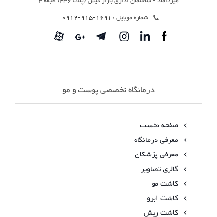
میرداماد - ساختمان اداری بازار کیش (پلاک 436) طبقه 4
شماره موبایل :
1691-915-0912
درمانگاه تخصصی پوست و مو
صفحه نخست
معرفی درمانگاه
معرفی پزشکان
گالری تصاویر
کاشت مو
کاشت ابرو
کاشت ریش