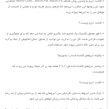
کاشت ابرو به چندین روش مختلف Micro Graft ، Micro Fut ،Micro Fit انجام می
»
شود این روشها این امکان را می‌دهد که تارهای بسیار ظریف مو و یا بعضی از قسمت از
موهای سر را به ابروها پیوند بزند
کاشت ابرو چیست ؟
»
ه طور معمول کلینیک یک شامپو ضد باکتری خاص به شما می دهد که برای جلوگیری از
»
عفونت طراحی شده؛ اگر این را ندارید، می توانید از محلول نمکی (مخلوطی از نمک و آب)
نیز برای تمیز نگه داشتن پیوند خود استفاده کنید.
چگونه ابروهای کاشته شده را بشوییم؟
»
بیشتر ابروهای کاشته شده طی 2 تا 4 هفته بعد بر اثر شوک پیوند می ریزند که
»
طبیعیست،
کاشت ابرو چیست؟
»
نازک شدن ابروها به دلیل افزایش سن، ابروهایی که بعد از برداشتن بیش از حد رشد
»
نمی کنند، یا یک مشکل پزشکی که باعث ریزش موهای بدن می شود