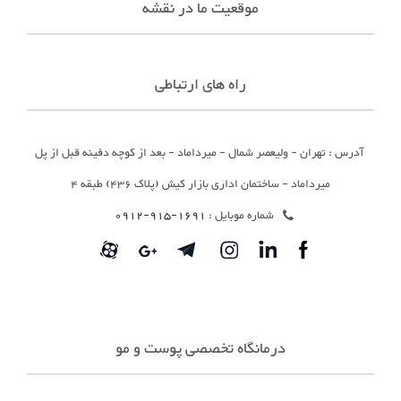
موقعیت ما در نقشه
راه های ارتباطی
آدرس : تهران - ولیعصر شمال - میرداماد - بعد از کوچه دفینه قبل از پل
میرداماد - ساختمان اداری بازار کیش (پلاک 436) طبقه 4
شماره موبایل :
1691-915-0912
درمانگاه تخصصی پوست و مو