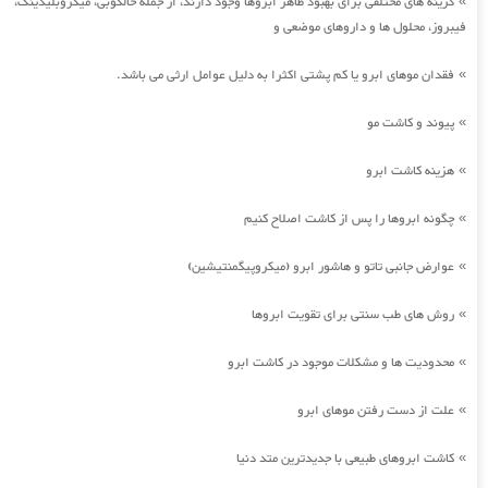
گزینه های مختلفی برای بهبود ظاهر ابروها وجود دارند، از جمله خالکوبی، میکروبلیدینگ،
»
فیبروز، محلول ها و داروهای موضعی و
فقدان موهای ابرو یا کم پشتی اکثرا به دلیل عوامل ارثی می باشد.
»
پیوند و کاشت مو
»
هزینه کاشت ابرو
»
چگونه ابروها را پس از کاشت اصلاح کنیم
»
عوارض جانبی تاتو و هاشور ابرو (میکروپیگمنتیشین)
»
روش های طب سنتی برای تقویت ابروها
»
محدودیت ها و مشکلات موجود در کاشت ابرو
»
علت از دست رفتن موهای ابرو
»
کاشت ابروهای طبیعی با جدیدترین متد دنیا
»