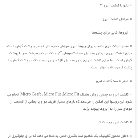
تاتو یا کاشت ابرو !؟
»
مراحل کاشت ابرو
»
ابروها، قابی برای چشم‌ها
»
معمولا بانک موی مناسب برای پیوند ابرو، موهای ناحیه اطراف سر یا پشت گوش است.
»
برای کاشت ابروی مردان به دلیل ضخامت موهای آنها بانک مو ناحیه پشت سر یا پوشت
گوش است. اما برای کاشت ابروی زنان به دلیل نازک بودن موها بانک مو پشت گوش یا
پشت گردن باشد، بهتر است.
صفر تا صد کاشت ابرو
»
کاشت ابرو به چندین روش مختلف Micro Graft ، Micro Fut ،Micro Fit انجام می
»
شود این روشها این امکان را می‌دهد که تارهای بسیار ظریف مو و یا بعضی از قسمت از
موهای سر را به ابروها پیوند بزند
کاشت ابرو چیست ؟
»
ه طور معمول کلینیک یک شامپو ضد باکتری خاص به شما می دهد که برای جلوگیری از
»