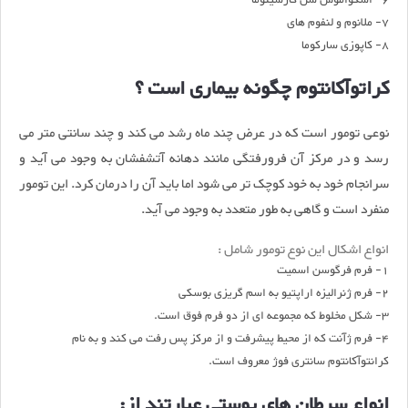
6- اسکواموس سل کارسینوما
7- ملانوم و لنفوم های
8- کاپوزی سارکوما
کراتوآکانتوم چگونه بیماری است ؟
نوعی تومور است که در عرض چند ماه رشد می کند و چند سانتی متر می
رسد و در مرکز آن فرورفتگی مانند دهانه آتشفشان به وجود می آید و
سرانجام خود به خود کوچک تر می شود اما باید آن را درمان کرد. این تومور
منفرد است و گاهی به طور متعدد به وجود می آید.
انواع اشکال این نوع تومور شامل :
1- فرم فرگوسن اسمیت
2- فرم ژنرالیزه اراپتیو به اسم گریزی بوسکی
3- شکل مخلوط که مجموعه ای از دو فرم فوق است.
4- فرم ژآنت که از محیط پیشرفت و از مرکز پس رفت می کند و به نام
کرانتوآکانتوم سانتری فوژ معروف است.
انواع سرطان های پوستی عبارتند از: