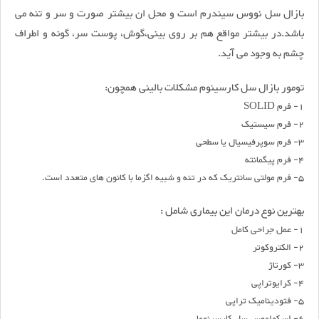
بازال سل نووس سیندرم است و محل ان بیشتر صورت و سر و تنه می
باشد.در بیشتر مواقع هم بر روی بینی،گوش، پوست سر، گونه و اطراف
چشم به وجود می آید.
تومور بازال سل کارسینوم مشکلات بالینی همچون:
1- فرم SOLID
2- فرم سیستیک
3- فرم سوپرفیسیال یا سطحی
4- فرم پیگمانته
5- فرم مولتی سانتریک که در تنه و شبیه اگزما با کانون های متعدد است.
بهترین نوع درمان این بیماری شامل :
1- عمل جراحی کامل
2- الکتروکوتر
3- کورتاژ
4- کرایوتراپی
5- فتودینامیک تراپی