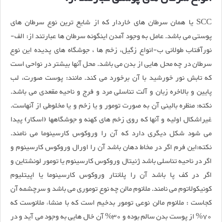
SCC یا همان سرطان های خاردار که از شایع ترین نوع سرطان های
پوستی می باشد. عامل به وجود آمدن اینگونه سرطان ها عبارتند از: الف-
نورآفتاب طولانی ب-انواع زگیل، زخم ها ، جوشگاه های پدیده این نوع
سرطان در چه محل هایی از بدن می باشد. محل آنها بیشتر در نواحی است
که تابش نور خورشید با آن برخورد می کند. مانند: پوست صورت، لب
پایین و بالاخره زبان و آلت تناسلی مرد و فرج و ناحیه مقعدی می باشد.
نکته: منظره بالینی آن به صورت تومور و یا زخم و یا مخلوطی از آنهاست.
غیراشکال اولیه و آنها که روی زخم های کهنه و جوشگاهها (اسکار) پیدا
می شود شکل دیگری دارد که آن را وروکوس کارسینوما می نامند.
نکته:این فرم اگر در مخاط دهان باشد آن را اورال وروکوس کارسینوم و
اگر در ناحیه تناسلی باشد ژنیتال وروکوس کارسینوم یا تومور لونشتاین و
اگر در کف پا باشد آن را پلانتار وروکوس کارسینوما یا اپیتلیوم
کونیکولاتوم می نامند. ملانوم مالن چه نوع توموری می باشد و سرچشمه آن
کجاست : ملانوم مالن نوعی تومور بدخیم است که با منشاء ملانوست که
70% از پوست بدن سالم بوده و 30% آن خال هایی به وجود می آید و در