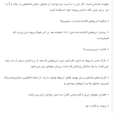
عفونت طراحی شده؛ اگر این را ندارید، می توانید از محلول نمکی (مخلوطی از نمک و آب)
نیز برای تمیز نگه داشتن پیوند خود استفاده کنید.
چگونه ابروهای کاشته شده را بشوییم؟
»
بیشتر ابروهای کاشته شده طی 2 تا 4 هفته بعد بر اثر شوک پیوند می ریزند که
»
طبیعیست،
کاشت ابرو چیست؟
»
نازک شدن ابروها به دلیل افزایش سن، ابروهایی که بعد از برداشتن بیش از حد رشد
»
نمی کنند، یا یک مشکل پزشکی که باعث ریزش موهای بدن می شود
گزینه های مختلفی برای بهبود ظاهر ابروها وجود دارند، از جمله خالکوبی، میکروبلیدینگ،
»
فیبروز، محلول ها و داروهای موضعی و
فقدان موهای ابرو یا کم پشتی اکثرا به دلیل عوامل ارثی می باشد.
»
پیوند و کاشت مو
»