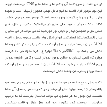
نواحی مانند :و سرچشمه آن چشم ها و مخاط ها و CNS می باشد. ایجاد
این نوع تومور فوق العاده بدخیم عامل مهمی همچون ژنتیک است و نمونه
های آن گزرودرما پیکمانتوزوم و دیسپلاستیک نووس سیندرم می باشد.
نکته: منشاء دیگر ملانوم خال های دیسپلاستیک منفرد و خال های
مادرزادی و همچنین ایدز و تابش نور خورشید که می تواند در طی سالیان
سال لانتیگومالیگنا ایجاد کند. انواع شکل های بالینی ملانوم شامل : الف-
ALM در 5 درصد موارد و محل آن کف دست و پا و بستر ناخن ومخاط
دهان می باشد. ب- SSMدر 65% موارد ج- فرم ندولا در 20 درصد
موارد که گاهی ابتدای به ساکن تومور ندولار است و گاهی ضایعه ندولار
روی SSM سوار می شود. د- ALM در 5 درصد موارد و محل آن کف
دست و پا و بستر ناخن ومخاط دهان می باشد.
نکته: محل شایع ملانوم در مردها تنه ودر زنها اندام تحتانی و روی سینه و
بالاخره در 6 درصد موارد محل آن چشم و در 4 درصد موارد محل آن مخاط
هاست. این تومور به هر عضوی می تواند متاستاز بفرستد که به ترتیب
عبارتند از پوست، غدد لنفاوی، ریه، کبد، مغز، طهال و قلب، تشخیص