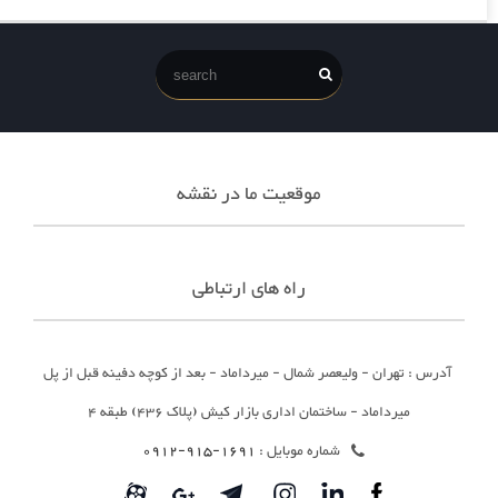
موقعیت ما در نقشه
راه های ارتباطی
آدرس : تهران - ولیعصر شمال - میرداماد - بعد از کوچه دفینه قبل از پل
میرداماد - ساختمان اداری بازار کیش (پلاک 436) طبقه 4
شماره موبایل :
1691-915-0912