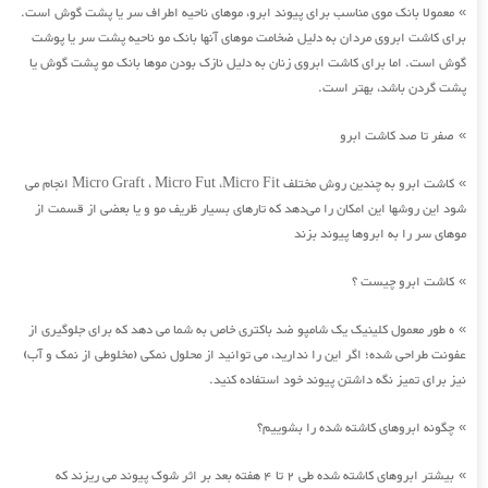
معمولا بانک موی مناسب برای پیوند ابرو، موهای ناحیه اطراف سر یا پشت گوش است.
»
برای کاشت ابروی مردان به دلیل ضخامت موهای آنها بانک مو ناحیه پشت سر یا پوشت
گوش است. اما برای کاشت ابروی زنان به دلیل نازک بودن موها بانک مو پشت گوش یا
پشت گردن باشد، بهتر است.
صفر تا صد کاشت ابرو
»
کاشت ابرو به چندین روش مختلف Micro Graft ، Micro Fut ،Micro Fit انجام می
»
شود این روشها این امکان را می‌دهد که تارهای بسیار ظریف مو و یا بعضی از قسمت از
موهای سر را به ابروها پیوند بزند
کاشت ابرو چیست ؟
»
ه طور معمول کلینیک یک شامپو ضد باکتری خاص به شما می دهد که برای جلوگیری از
»
عفونت طراحی شده؛ اگر این را ندارید، می توانید از محلول نمکی (مخلوطی از نمک و آب)
نیز برای تمیز نگه داشتن پیوند خود استفاده کنید.
چگونه ابروهای کاشته شده را بشوییم؟
»
بیشتر ابروهای کاشته شده طی 2 تا 4 هفته بعد بر اثر شوک پیوند می ریزند که
»