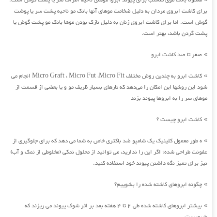
معمولا بانک موی مناسب برای پیوند ابرو، موهای ناحیه اطراف سر یا پشت گوش است.
برای کاشت ابروی مردان به دلیل ضخامت موهای آنها بانک مو ناحیه پشت سر یا پوشت
گوش است. اما برای کاشت ابروی زنان به دلیل نازک بودن موها بانک مو پشت گوش یا
پشت گردن باشد، بهتر است.
صفر تا صد کاشت ابرو
»
کاشت ابرو به چندین روش مختلف Micro Graft ، Micro Fut ،Micro Fit انجام می
»
شود این روشها این امکان را می‌دهد که تارهای بسیار ظریف مو و یا بعضی از قسمت از
موهای سر را به ابروها پیوند بزند
کاشت ابرو چیست ؟
»
ه طور معمول کلینیک یک شامپو ضد باکتری خاص به شما می دهد که برای جلوگیری از
»
عفونت طراحی شده؛ اگر این را ندارید، می توانید از محلول نمکی (مخلوطی از نمک و آب)
نیز برای تمیز نگه داشتن پیوند خود استفاده کنید.
چگونه ابروهای کاشته شده را بشوییم؟
»
بیشتر ابروهای کاشته شده طی 2 تا 4 هفته بعد بر اثر شوک پیوند می ریزند که
»