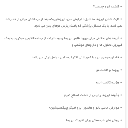
کاشت ابرو چیست؟
»
نازک شدن ابروها به دلیل افزایش سن، ابروهایی که بعد از برداشتن بیش از حد رشد
»
نمی کنند، یا یک مشکل پزشکی که باعث ریزش موهای بدن می شود
گزینه های مختلفی برای بهبود ظاهر ابروها وجود دارند، از جمله خالکوبی، میکروبلیدینگ،
»
فیبروز، محلول ها و داروهای موضعی و
فقدان موهای ابرو یا کم پشتی اکثرا به دلیل عوامل ارثی می باشد.
»
پیوند و کاشت مو
»
هزینه کاشت ابرو
»
چگونه ابروها را پس از کاشت اصلاح کنیم
»
عوارض جانبی تاتو و هاشور ابرو (میکروپیگمنتیشین)
»
روش های طب سنتی برای تقویت ابروها
»