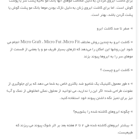
برای کاشت ابروی مردان به دلیل ضخامت موهای آنها بانک مو ناحیه پشت سر یا پوشت
گوش است. اما برای کاشت ابروی زنان به دلیل نازک بودن موها بانک مو پشت گوش یا
پشت گردن باشد، بهتر است.
صفر تا صد کاشت ابرو
»
کاشت ابرو به چندین روش مختلف Micro Graft ، Micro Fut ،Micro Fit انجام می
»
شود این روشها این امکان را می‌دهد که تارهای بسیار ظریف مو و یا بعضی از قسمت از
موهای سر را به ابروها پیوند بزند
کاشت ابرو چیست ؟
»
ه طور معمول کلینیک یک شامپو ضد باکتری خاص به شما می دهد که برای جلوگیری از
»
عفونت طراحی شده؛ اگر این را ندارید، می توانید از محلول نمکی (مخلوطی از نمک و آب)
نیز برای تمیز نگه داشتن پیوند خود استفاده کنید.
چگونه ابروهای کاشته شده را بشوییم؟
»
بیشتر ابروهای کاشته شده طی 2 تا 4 هفته بعد بر اثر شوک پیوند می ریزند که
»
طبیعیست،