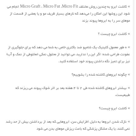
کاشت ابرو به چندین روش مختلف Micro Graft ، Micro Fut ،Micro Fit انجام می
»
شود این روشها این امکان را می‌دهد که تارهای بسیار ظریف مو و یا بعضی از قسمت از
موهای سر را به ابروها پیوند بزند
کاشت ابرو چیست ؟
»
ه طور معمول کلینیک یک شامپو ضد باکتری خاص به شما می دهد که برای جلوگیری از
»
عفونت طراحی شده؛ اگر این را ندارید، می توانید از محلول نمکی (مخلوطی از نمک و آب)
نیز برای تمیز نگه داشتن پیوند خود استفاده کنید.
چگونه ابروهای کاشته شده را بشوییم؟
»
بیشتر ابروهای کاشته شده طی 2 تا 4 هفته بعد بر اثر شوک پیوند می ریزند که
»
طبیعیست،
کاشت ابرو چیست؟
»
نازک شدن ابروها به دلیل افزایش سن، ابروهایی که بعد از برداشتن بیش از حد رشد
»
نمی کنند، یا یک مشکل پزشکی که باعث ریزش موهای بدن می شود