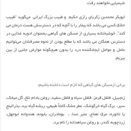
شیمیایی نخواهند رفت.
ابوبکر محمدبن زکریای رازی حکیم و طبیب بزرگ ایرانی می‌گوید “طبیب
حاذق کسی می باشد که بیمار را با آنچه که در دسترسش هست درمان می
کند”. خوشبختانه بسیاری از مسکن های گیاهی به‌عنوان ادویه غذایی در
دسترس همگان می باشد که با مطلع بودن از نحوه مصرفشان می‌توانیم
عامل و عوامل ایجادکننده درد را بدون هیچگونه عوارض جانبی از بین
ببریم.
برخی ازمسکن های گیاهی که لازم است داشته باشیم
:
زنجبیل، فلفل قرمز، فلفل سیاه و فلفل سفید، روغن بادام تلخ، گل میخک،
سیر، برگ گیاه خرگوشک، عطر مشک کاملاً طبیعی، ریشه گیاه بید، بذرالبنج
یا تاتوره، عرق نعناع، عنبر نساء ، بومادران، بابونه، هندوانه ابوجهل،
زردچوبه، کندر، و روغن سیاهدانه را نام برد.