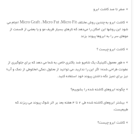
صفر تا صد کاشت ابرو
»
کاشت ابرو به چندین روش مختلف Micro Graft ، Micro Fut ،Micro Fit انجام می
»
شود این روشها این امکان را می‌دهد که تارهای بسیار ظریف مو و یا بعضی از قسمت از
موهای سر را به ابروها پیوند بزند
کاشت ابرو چیست ؟
»
ه طور معمول کلینیک یک شامپو ضد باکتری خاص به شما می دهد که برای جلوگیری از
»
عفونت طراحی شده؛ اگر این را ندارید، می توانید از محلول نمکی (مخلوطی از نمک و آب)
نیز برای تمیز نگه داشتن پیوند خود استفاده کنید.
چگونه ابروهای کاشته شده را بشوییم؟
»
بیشتر ابروهای کاشته شده طی 2 تا 4 هفته بعد بر اثر شوک پیوند می ریزند که
»
طبیعیست،
کاشت ابرو چیست؟
»