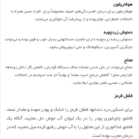
هوفاریقون
هوفاریقون برای درمان افسردگی‌های خفیف مخصوصاً برای افراد مسن همراه با
اختلالات اضطرابی، مؤثربوده و از پیشرفت آن جلوگیری می‌نماید
.
دمنوش زردچوبه
دمنوش ریشه زردچوبه دارای خاصیت ضدالتهابی بسیار خوب و قوی بوده و می‌تواند
جایگزین آسپیرین، دیکلوفناک و حتی ایبوپروفن بشود
.
نعناع
نعناع
می‌تواند در شل شدن عضلات صاف دستگاه گوارش، کاهش گاز داخل روده‌ها،
افزایش صفرا “کاهش ترشح اسید معده” و نهایتاً اثر ضد اسپاسم در اختلالات
عضلانی ــ عصبی نقش مؤثری ایفا نماید
.
فلفل قرمز
برای تسکین درد دندانها، فلفل قرمز را خشک و پودر نموده و مقدار نصف
قاشق چای‌خوری پودر را در یک لیوان آب جوش حل نمایید، آنگاه یک
قاشق غذاخوری از این محلول را با آب جوش رقیق کرده میل نمایید که در
درمان مجرب بوده است.