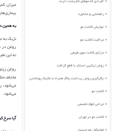
افرادی که موهای کم پشت دارند.
»
میزان کمی
بیماری‌های
راهنمایی و مشاوره
»
به همین د
عوارض کاشت مو
»
نزیک به نی
مراقبت کاشت مو
»
روغن در س
مزایای کاشت موی طبیعی
»
نه این تغ
روش ترکیبی استتار با قطع گرافت
»
روغن زیتون
مختلف مثل
بکارگیری روش برداشت پلاگ همراه با تکنیک پوشاندن
»
می‌شود، ر
کاشت مو
»
می‌شود.
جراحی فوق تخصص
»
کاشت مو در تهران
»
آیا سرخ ک
فولیکول مو چیست
»