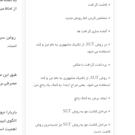
به گفته م
کاشت گرافت
»
از لحاظ میزان اُمگ
مشخص کردن خط رویش جدید
»
آماده سازی گرافت ها
»
روغن سرخ 
در روش SUT، از تکنیک مشهوری به نام تیز و کند
»
است.
استفاده می شود
برداشت گرافت با مکش
»
طبق این م
روش SUT، از تکنیک مشهوری به نام تیز و کند
»
مصرفی بر 
استفاده می شود. یعنی جراح ابتدا به کمک یک پانچ تیز،
ایجاد برش به کمک پانچ
»
مراحل کاشت مو به روش SUT
باربارا نی
»
الگوی لیپی
مراحل کاشت مو به روش SUT جز جدیدترین روش
»
اهمیت است 
کاشت است