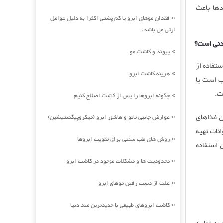
دها باعث
فقدان موهای ابرو یا کم پشتی اکثرا به دلیل عوامل
»
ارثی می باشد.
ردنی است؟
پیوند و کاشت مو
»
ستفاده از
هزینه کاشت ابرو
»
ب است یا
ت.
چگونه ابروها را پس از کاشت اصلاح کنیم
»
دن غذاهای
عوارض جانبی تاتو و هاشور ابرو (میکروپیگمنتیشین)
»
نات تهیه
روش های طب سنتی برای تقویت ابروها
»
 استفاده
محدودیت ها و مشکلات موجود در کاشت ابرو
»
علت از دست رفتن موهای ابرو
»
کاشت ابروهای طبیعی با جدیدترین متد دنیا
»