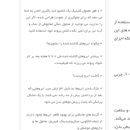
ه طور معمول کلینیک یک شامپو ضد باکتری خاص به شما
»
می دهد که برای جلوگیری از عفونت طراحی شده؛ اگر این
ستفاده از
را ندارید، می توانید از محلول نمکی (مخلوطی از نمک و
 های این
آب) نیز برای تمیز نگه داشتن پیوند خود استفاده کنید.
که اجزای
چگونه ابروهای کاشته شده را بشوییم؟
»
بیشتر ابروهای کاشته شده طی 2 تا 4 هفته بعد بر اثر
»
شوک پیوند می ریزند که طبیعیست،
مطالعه آشکار ساخت بعد از سرخ شدن، روغن زیتون غنی از اُمگا-۳، گروه های آسیل اُمگا-۱، چربی
کاشت ابرو چیست؟
»
نازک شدن ابروها به دلیل افزایش سن، ابروهایی که
»
بعد از برداشتن بیش از حد رشد نمی کنند، یا یک مشکل
پزشکی که باعث ریزش موهای بدن می شود
 و سلامت
گزینه های مختلفی برای بهبود ظاهر ابروها وجود دارند،
»
 می‌کند.
از جمله خالکوبی، میکروبلیدینگ، فیبروز، محلول ها و
یعی بدن،
داروهای موضعی و