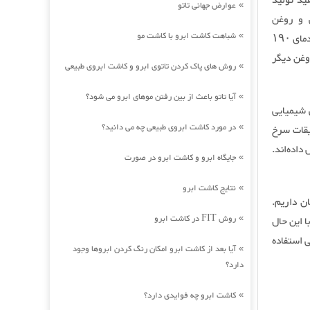
ید تولید
عوارض جهانی تاتو
»
 و روغن
شباهت کاشت ابرو با کاشت مو
آفتابگردان را در فرایند سرخ کردن بررسی کردند. در این تحقیق هر سه نوع این روغن‌ها تا دمای ۱۹۰
»
وغن دیگر
روش های پاک کردن تاتوی ابرو و کاشت ابروی طبیعی
»
آیا تاتو باعث از بین رفتن موهای ابرو می شود؟
»
 شیمیایی
در مورد کاشت ابروی طبیعی چه می دانید؟
قیقات سرخ
»
داده‌اند.
جایگاه ابرو و کاشت ابرو در صورت
»
نتایج کاشت ابرو
»
ن داریم.
روش FIT در کاشت ابرو
ا این حال
»
 استفاده
آیا بعد از کاشت ابرو امکان رنگ کردن ابروها وجود
»
دارد؟
کاشت ابرو چه فوایدی دارد؟
»