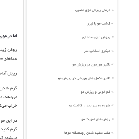
درمان ریزش موی عصبی
»
کاشت مو با لیزر
»
اما در مو
ریزش موی سکه ای
»
روغن زیتو
میکرو اسکالپ سر
»
غذاهای سر
تاثیر هورمون در ریزش مو
»
ریچل آدامز
تاثیر مکمل های ورزشی در ریزش مو
»
گرم شدن ت
کم خونی و ریزش مو
»
می‌دهد. دا
خراب می‌کن
ضربه به سر بعد از کاشت مو
»
روش های تقویت مو
»
در این مور
گرم کنید)
علت سفید شدن زودهنگام موها
»
می‌شود که