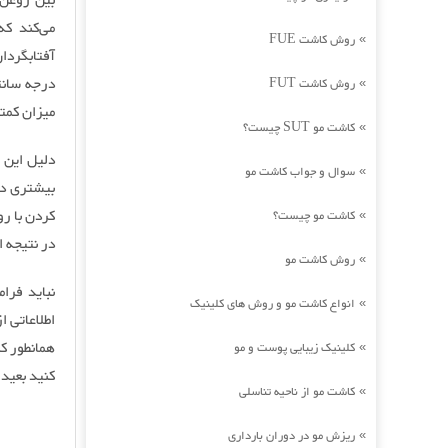
بین روغن‌
می‌کند ک
روش کاشت FUE
»
درجه سانت
روش کاشت FUT
»
میزان کمتر
کاشت مو SUT چیست؟
»
دلیل این 
سوال و جواب کاشت مو
»
بیشتری دار
کردن با رو
کاشت مو چیست؟
»
در نتیجه ا
روش کاشت مو
»
نباید فرا
انواع کاشت مو و روش های کلینیک
»
اطلاعاتی ا
همانطور ک
کلینیک زیبایی پوست و مو
»
کنید بعید
کاشت مو از ناحیه تناسلی
»
ریزش مو در دوران بارداری
»