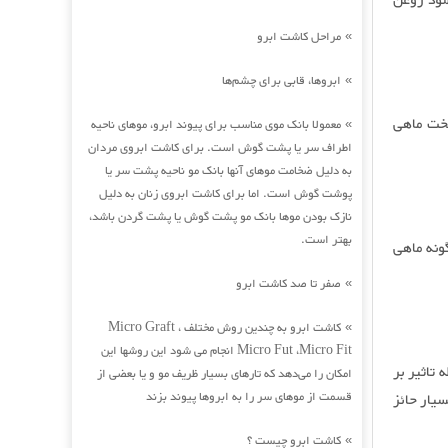
شود روغن
مراحل کاشت ابرو
»
ابروها، قابی برای چشم‌ها
»
پخت ماهی
معمولا بانک موی مناسب برای پیوند ابرو، موهای ناحیه
»
اطراف سر یا پشت گوش است. برای کاشت ابروی مردان
به دلیل ضخامت موهای آنها بانک مو ناحیه پشت سر یا
پوشت گوش است. اما برای کاشت ابروی زنان به دلیل
نازک بودن موها بانک مو پشت گوش یا پشت گردن باشد،
بهتر است.
ونه ماهی
صفر تا صد کاشت ابرو
»
کاشت ابرو به چندین روش مختلف Micro Graft ،
»
Micro Fut ،Micro Fit انجام می شود این روشها این
 تاثیر بر
امکان را می‌دهد که تارهای بسیار ظریف مو و یا بعضی از
قسمت از موهای سر را به ابروها پیوند بزند
سیار حائز
کاشت ابرو چیست ؟
»