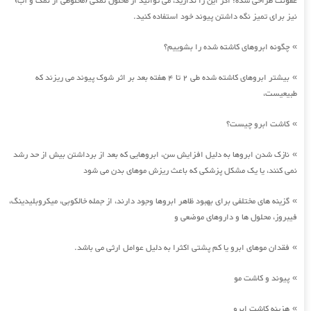
عفونت طراحی شده؛ اگر این را ندارید، می توانید از محلول نمکی (مخلوطی از نمک و آب)
نیز برای تمیز نگه داشتن پیوند خود استفاده کنید.
چگونه ابروهای کاشته شده را بشوییم؟
»
بیشتر ابروهای کاشته شده طی 2 تا 4 هفته بعد بر اثر شوک پیوند می ریزند که
»
طبیعیست،
کاشت ابرو چیست؟
»
نازک شدن ابروها به دلیل افزایش سن، ابروهایی که بعد از برداشتن بیش از حد رشد
»
نمی کنند، یا یک مشکل پزشکی که باعث ریزش موهای بدن می شود
گزینه های مختلفی برای بهبود ظاهر ابروها وجود دارند، از جمله خالکوبی، میکروبلیدینگ،
»
فیبروز، محلول ها و داروهای موضعی و
فقدان موهای ابرو یا کم پشتی اکثرا به دلیل عوامل ارثی می باشد.
»
پیوند و کاشت مو
»
هزینه کاشت ابرو
»