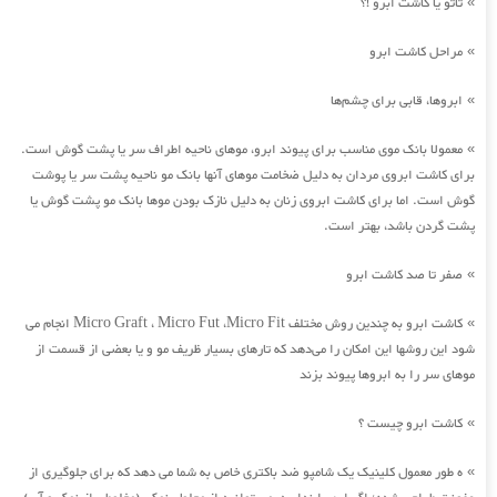
تاتو یا کاشت ابرو !؟
»
مراحل کاشت ابرو
»
ابروها، قابی برای چشم‌ها
»
معمولا بانک موی مناسب برای پیوند ابرو، موهای ناحیه اطراف سر یا پشت گوش است.
»
برای کاشت ابروی مردان به دلیل ضخامت موهای آنها بانک مو ناحیه پشت سر یا پوشت
گوش است. اما برای کاشت ابروی زنان به دلیل نازک بودن موها بانک مو پشت گوش یا
پشت گردن باشد، بهتر است.
صفر تا صد کاشت ابرو
»
کاشت ابرو به چندین روش مختلف Micro Graft ، Micro Fut ،Micro Fit انجام می
»
شود این روشها این امکان را می‌دهد که تارهای بسیار ظریف مو و یا بعضی از قسمت از
موهای سر را به ابروها پیوند بزند
کاشت ابرو چیست ؟
»
ه طور معمول کلینیک یک شامپو ضد باکتری خاص به شما می دهد که برای جلوگیری از
»