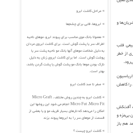
ادی معین
مراحل کاشت ابرو
»
یان‌ها و
ابروها، قابی برای چشم‌ها
»
معمولا بانک موی مناسب برای پیوند ابرو، موهای ناحیه
»
اطراف سر یا پشت گوش است. برای کاشت ابروی مردان
بیعی قلب
به دلیل ضخامت موهای آنها بانک مو ناحیه پشت سر یا
ی از خطر
پوشت گوش است. اما برای کاشت ابروی زنان به دلیل
‌رود.
نازک بودن موها بانک مو پشت گوش یا پشت گردن باشد،
بهتر است.
اریاسیون
 را کاهش
صفر تا صد کاشت ابرو
»
کاشت ابرو به چندین روش مختلف Micro Graft ،
»
Micro Fut ،Micro Fit انجام می شود این روشها این
ک آفت‌کش
امکان را می‌دهد که تارهای بسیار ظریف مو و یا بعضی از
 بی‌مزه و
قسمت از موهای سر را به ابروها پیوند بزند
د هم باز
کاشت ابرو چیست ؟
.
»