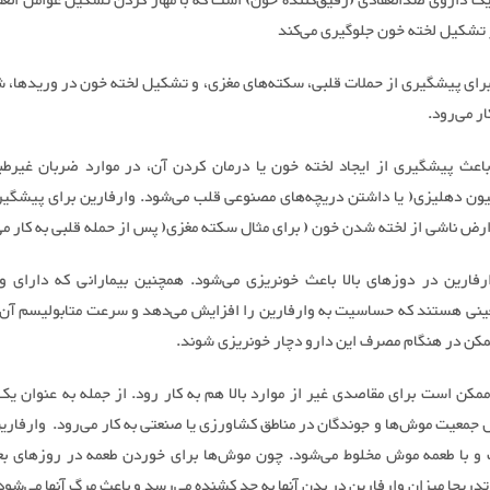
یک داروی ضدانعقادی (رقیق‌کننده خون)‌ است که با مهار کردن تشکیل عوامل انعق
 تشکیل لخته خون جلوگیری می‌کند
برای پیشگیری از حملات قلبی، سکته‌های مغزی، و تشکیل لخته خون در وریدها، شر
ار می‌رود.
باعث پیشگیری از ایجاد لخته خون یا درمان کردن آن، در موارد ضربان غیرط
یون دهلیزی( یا داشتن دریچه‌های مصنوعی قلب می‌شود. وارفارین برای پیشگیر
ارض ناشی از لخته شدن خون ( برای مثال سکته مغزی( پس از حمله قلبی به کار می
ارین در دوزهای بالا باعث خونریزی می‌شود. همچنین بیمارانی که دارای و
ینی هستند که حساسیت به وارفارین را افزایش می‌دهد و سرعت متابولیسم آن
مکن در هنگام مصرف این دارو دچار خونریزی شوند.
ممکن است برای مقاصدی غیر از موارد بالا هم به کار رود. از جمله به عنوان ی
 جمعیت موش‌ها و جوندگان در مناطق کشاورزی یا صنعتی به کار می‌رود. وارفارین
 و با طعمه موش مخلوط می‌شود. چون موش‌ها برای خوردن طعمه در روزهای بع
 تدریجا میزان وارفارین در بدن آنها به حد کشنده می‌رسد و باعث مرگ آنها می‌شود