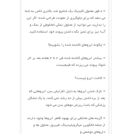
ه طور معمول کلینیک یک شامپو ضد باکتری خاص به شما
»
می دهد که برای جلوگیری از عفونت طراحی شده؛ اگر این
را ندارید، می توانید از محلول نمکی (مخلوطی از نمک و
آب) نیز برای تمیز نگه داشتن پیوند خود استفاده کنید.
چگونه ابروهای کاشته شده را بشوییم؟
»
بیشتر ابروهای کاشته شده طی 2 تا 4 هفته بعد بر اثر
»
شوک پیوند می ریزند که طبیعیست،
کاشت ابرو چیست؟
»
نازک شدن ابروها به دلیل افزایش سن، ابروهایی که
»
بعد از برداشتن بیش از حد رشد نمی کنند، یا یک مشکل
پزشکی که باعث ریزش موهای بدن می شود
گزینه های مختلفی برای بهبود ظاهر ابروها وجود دارند،
»
از جمله خالکوبی، میکروبلیدینگ، فیبروز، محلول ها و
داروهای موضعی و