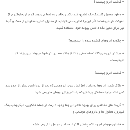
کاشت ابرو چیست ؟
»
ه طور معمول کلینیک یک شامپو ضد باکتری خاص به شما می دهد که برای جلوگیری از
»
عفونت طراحی شده؛ اگر این را ندارید، می توانید از محلول نمکی (مخلوطی از نمک و آب)
نیز برای تمیز نگه داشتن پیوند خود استفاده کنید.
چگونه ابروهای کاشته شده را بشوییم؟
»
بیشتر ابروهای کاشته شده طی 2 تا 4 هفته بعد بر اثر شوک پیوند می ریزند که
»
طبیعیست،
کاشت ابرو چیست؟
»
نازک شدن ابروها به دلیل افزایش سن، ابروهایی که بعد از برداشتن بیش از حد رشد
»
نمی کنند، یا یک مشکل پزشکی که باعث ریزش موهای بدن می شود
گزینه های مختلفی برای بهبود ظاهر ابروها وجود دارند، از جمله خالکوبی، میکروبلیدینگ،
»
فیبروز، محلول ها و داروهای موضعی و
فقدان موهای ابرو یا کم پشتی اکثرا به دلیل عوامل ارثی می باشد.
»