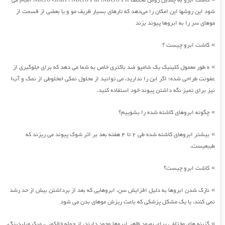
کاشت ابرو به چندین روش مختلف Micro Graft ، Micro Fut ،Micro Fit انجام می
شود این روشها این امکان را می‌دهد که تارهای بسیار ظریف مو و یا بعضی از قسمت از
موهای سر را به ابروها پیوند بزند
کاشت ابرو چیست ؟
»
ه طور معمول کلینیک یک شامپو ضد باکتری خاص به شما می دهد که برای جلوگیری از
»
عفونت طراحی شده؛ اگر این را ندارید، می توانید از محلول نمکی (مخلوطی از نمک و آب)
نیز برای تمیز نگه داشتن پیوند خود استفاده کنید.
چگونه ابروهای کاشته شده را بشوییم؟
»
بیشتر ابروهای کاشته شده طی 2 تا 4 هفته بعد بر اثر شوک پیوند می ریزند که
»
طبیعیست،
کاشت ابرو چیست؟
»
نازک شدن ابروها به دلیل افزایش سن، ابروهایی که بعد از برداشتن بیش از حد رشد
»
نمی کنند، یا یک مشکل پزشکی که باعث ریزش موهای بدن می شود
گزینه های مختلفی برای بهبود ظاهر ابروها وجود دارند، از جمله خالکوبی، میکروبلیدینگ،
»