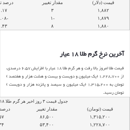
قیمت (دلار)
مقدار تغییر
درصد تغ
۰.۱۷
۳
۱,۸۸۲
-۰.۰۸
-۱
۱,۸۷۹
۰.۴۳
۸
۱,۸۸۰
آخرین نرخ گرم طلا 18 عیار
قیمت طلا امروز بالا رفت و هر گرم طلا 18 عیار با افزایش 6.57 درصدی،
از 1,228,700 (یک میلیون و دویست و بیست و هشت هزار و هفتصد )
تومان به 1,315,200 (یک میلیون و سیصد و پانزده هزار و دویست )
تومان رسید.
جدول قیمت ۳ روز اخیر هر گرم طلا ۱۸ عیار
قیمت (تومان)
مقدار تغییر
درصد 
۵۷
۸۶,۵۰۰
۱,۳۱۵,۲۰۰
۳۴
۵۳,۴۰۰
۱,۲۲۸,۷۰۰