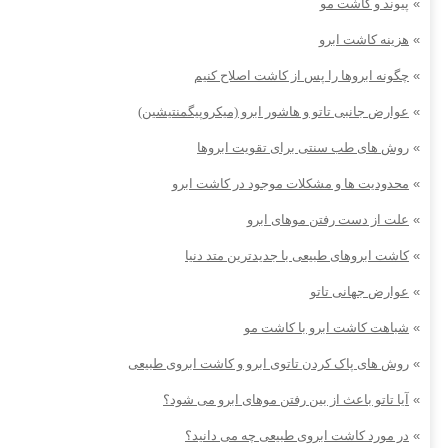
»
پیوند و کاشت مو
»
هزینه کاشت ابرو
»
چگونه ابروها را پس از کاشت اصلاح کنیم
»
عوارض جانبی تاتو و هاشور ابرو (میکروپیگمنتیشین)
»
روش های طب سنتی برای تقویت ابروها
»
محدودیت ها و مشکلات موجود در کاشت ابرو
»
علت از دست رفتن موهای ابرو
»
کاشت ابروهای طبیعی با جدیدترین متد دنیا
»
عوارض جهانی تاتو
»
شباهت کاشت ابرو با کاشت مو
»
روش های پاک کردن تاتوی ابرو و کاشت ابروی طبیعی
»
آیا تاتو باعث از بین رفتن موهای ابرو می شود؟
»
در مورد کاشت ابروی طبیعی چه می دانید؟