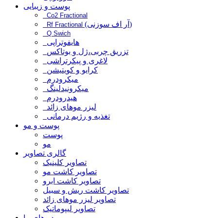
پوست و زیبایی
Co2 Fractional
(آر اف سوزنی)
Rf Fractional
Q Swich
هایفوتراپی
تزریق چربی،ژل و بوتاکس
لاغری و پیکرتراشی
کرایو و کویتیشن
میکرودرم
میکرونیدلینگ
هیدرودرم
لیزر موهای زائد
تغذیه و رژیم درمانی
پوست و مو
پوست
مو
گالری تصاویر
تصاویر کلینیک
تصاویر کاشت مو
تصاویر کاشت ابرو
تصاویر کاشت ریش و سبیل
تصاویر لیزر موهای زائد
تصاویر لیپوماتیک
ویدیوهای ما