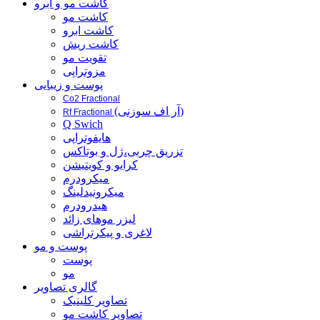
کاشت مو و ابرو
کاشت مو
کاشت ابرو
کاشت ریش
تقویت مو
مزوتراپی
پوست و زیبایی
Co2 Fractional
(آر اف سوزنی)
Rf Fractional
Q Swich
هایفوتراپی
تزریق چربی،ژل و بوتاکس
کرایو و کویتیشن
میکرودرم
میکرونیدلینگ
هیدرودرم
لیزر موهای زائد
لاغری و پیکرتراشی
پوست و مو
پوست
مو
گالری تصاویر
تصاویر کلینیک
تصاویر کاشت مو