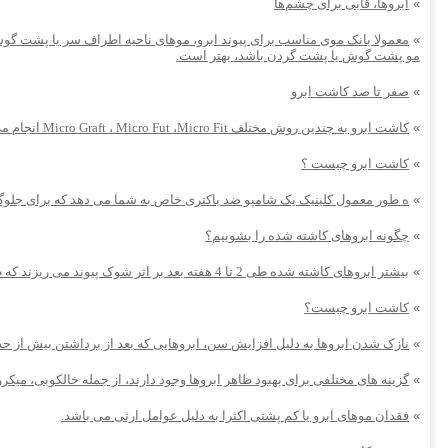
»
ابروها، قابی برای چشم‌ها
»
معمولا بانک موی مناسب برای پیوند ابرو، موهای ناحیه اطراف سر یا پشت گو
مو پشت گوش یا پشت گردن باشد، بهتر است.
»
صفر تا صد کاشت ابرو
»
کاشت ابرو به چندین روش مختلف Micro Graft ، Micro Fut ،Micro Fit انجام می شود این روشها این امکان را می‌دهد که تارهای بسیار ظریف مو و یا بعضی از قسمت از موهای سر را به ابروها پیوند بزند
»
کاشت ابرو چیست ؟
»
ه طور معمول کلینیک یک شامپو ضد باکتری خاص به شما می دهد که برای جلوگیری
»
چگونه ابروهای کاشته شده را بشوییم؟
»
بیشتر ابروهای کاشته شده طی 2 تا 4 هفته بعد بر اثر شوک پیوند می ریزند که طبیعیست،
»
کاشت ابرو چیست؟
»
نازک شدن ابروها به دلیل افزایش سن، ابروهایی که بعد از برداشتن بیش از
»
گزینه های مختلفی برای بهبود ظاهر ابروها وجود دارند، از جمله خالکوبی، میکر
»
فقدان موهای ابرو یا کم پشتی اکثرا به دلیل عوامل ارثی می باشد.