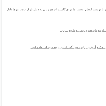
 یا پوشت گوش است. اما برای کاشت ابروی زنان به دلیل نازک بودن موها بانک
ک و آب) نیز برای تمیز نگه داشتن پیوند خود استفاده کنید.