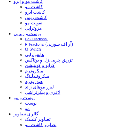
کاشت مو و ابرو
کاشت مو
کاشت ابرو
کاشت ریش
تقویت مو
مزوتراپی
پوست و زیبایی
Co2 Fractional
(آر اف سوزنی)
Rf Fractional
Q Swich
هایفوتراپی
تزریق چربی،ژل و بوتاکس
کرایو و کویتیشن
میکرودرم
میکرونیدلینگ
هیدرودرم
لیزر موهای زائد
لاغری و پیکرتراشی
پوست و مو
پوست
مو
گالری تصاویر
تصاویر کلینیک
تصاویر کاشت مو