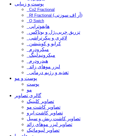
پوست و زیبایی
Co2 Fractional
(آر اف سوزنی)
Rf Fractional
Q Swich
هایفوتراپی
تزریق چربی،ژل و بوتاکس
لاغری و پیکرتراشی
کرایو و کویتیشن
میکرودرم
میکرونیدلینگ
هیدرودرم
لیزر موهای زائد
تغذیه و رژیم درمانی
پوست و مو
پوست
مو
گالری تصاویر
تصاویر کلینیک
تصاویر کاشت مو
تصاویر کاشت ابرو
تصاویر کاشت ریش و سبیل
تصاویر لیزر موهای زائد
تصاویر لیپوماتیک
ویدیوهای ما