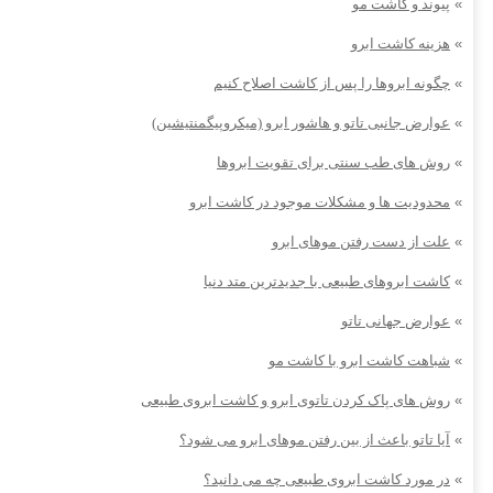
»
پیوند و کاشت مو
»
هزینه کاشت ابرو
»
چگونه ابروها را پس از کاشت اصلاح کنیم
»
عوارض جانبی تاتو و هاشور ابرو (میکروپیگمنتیشین)
»
روش های طب سنتی برای تقویت ابروها
»
محدودیت ها و مشکلات موجود در کاشت ابرو
»
علت از دست رفتن موهای ابرو
»
کاشت ابروهای طبیعی با جدیدترین متد دنیا
»
عوارض جهانی تاتو
»
شباهت کاشت ابرو با کاشت مو
»
روش های پاک کردن تاتوی ابرو و کاشت ابروی طبیعی
»
آیا تاتو باعث از بین رفتن موهای ابرو می شود؟
»
در مورد کاشت ابروی طبیعی چه می دانید؟