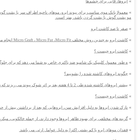
»
ابروها، قابی برای چشم‌ها
»
معمولا بانک موی مناسب برای پیوند ابرو، موهای ناحیه اطراف سر یا پشت گو
مو پشت گوش یا پشت گردن باشد، بهتر است.
»
صفر تا صد کاشت ابرو
»
کاشت ابرو به چندین روش مختلف Micro Graft ، Micro Fut ،Micro Fit انجام می شود این روشها این امکان را می‌دهد که تارهای بسیار ظریف مو و یا بعضی از قسمت از موهای سر را به ابروها پیوند بزند
»
کاشت ابرو چیست ؟
»
ه طور معمول کلینیک یک شامپو ضد باکتری خاص به شما می دهد که برای جلوگیری
»
چگونه ابروهای کاشته شده را بشوییم؟
»
بیشتر ابروهای کاشته شده طی 2 تا 4 هفته بعد بر اثر شوک پیوند می ریزند که طبیعیست،
»
کاشت ابرو چیست؟
»
نازک شدن ابروها به دلیل افزایش سن، ابروهایی که بعد از برداشتن بیش از
»
گزینه های مختلفی برای بهبود ظاهر ابروها وجود دارند، از جمله خالکوبی، میکر
»
فقدان موهای ابرو یا کم پشتی اکثرا به دلیل عوامل ارثی می باشد.