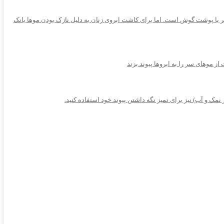
 یا پوشت گوش است. اما برای کاشت ابروی زنان به دلیل نازک بودن موها بانک
ک و آب) نیز برای تمیز نگه داشتن پیوند خود استفاده کنید.