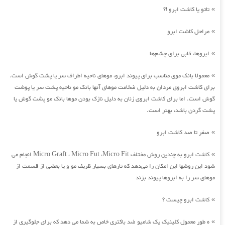
تاتو یا کاشت ابرو !؟
»
مراحل کاشت ابرو
»
ابروها، قابی برای چشم‌ها
»
معمولا بانک موی مناسب برای پیوند ابرو، موهای ناحیه اطراف سر یا پشت گوش است.
»
برای کاشت ابروی مردان به دلیل ضخامت موهای آنها بانک مو ناحیه پشت سر یا پوشت
گوش است. اما برای کاشت ابروی زنان به دلیل نازک بودن موها بانک مو پشت گوش یا
پشت گردن باشد، بهتر است.
صفر تا صد کاشت ابرو
»
کاشت ابرو به چندین روش مختلف Micro Graft ، Micro Fut ،Micro Fit انجام می
»
شود این روشها این امکان را می‌دهد که تارهای بسیار ظریف مو و یا بعضی از قسمت از
موهای سر را به ابروها پیوند بزند
کاشت ابرو چیست ؟
»
ه طور معمول کلینیک یک شامپو ضد باکتری خاص به شما می دهد که برای جلوگیری از
»