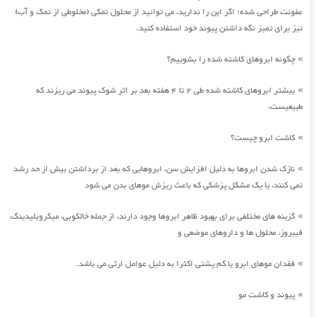
عفونت طراحی شده؛ اگر این را ندارید، می توانید از محلول نمکی (مخلوطی از نمک و آب)
نیز برای تمیز نگه داشتن پیوند خود استفاده کنید.
چگونه ابروهای کاشته شده را بشوییم؟
»
بیشتر ابروهای کاشته شده طی 2 تا 4 هفته بعد بر اثر شوک پیوند می ریزند که
»
طبیعیست،
کاشت ابرو چیست؟
»
نازک شدن ابروها به دلیل افزایش سن، ابروهایی که بعد از برداشتن بیش از حد رشد
»
نمی کنند، یا یک مشکل پزشکی که باعث ریزش موهای بدن می شود
گزینه های مختلفی برای بهبود ظاهر ابروها وجود دارند، از جمله خالکوبی، میکروبلیدینگ،
»
فیبروز، محلول ها و داروهای موضعی و
فقدان موهای ابرو یا کم پشتی اکثرا به دلیل عوامل ارثی می باشد.
»
پیوند و کاشت مو
»